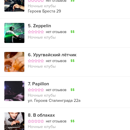
нет отзывов
$$
Ночные клубы
Героев Бреста 29
5
.
Zeppelin
нет отзывов
$$
Ночные клубы
6
.
Уругвайский лётчик
нет отзывов
$$
Ночные клубы
7
.
Papillon
нет отзывов
$$
Ночные клубы
ул. Героев Сталинграда 22а
8
.
В облаках
нет отзывов
$$
Ночные клубы