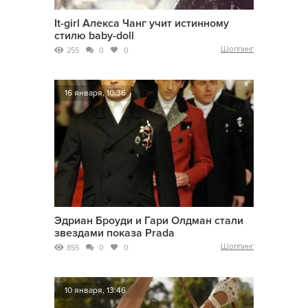
It-girl Алекса Чанг учит истинному
стилю baby-doll
Шоппинг
255
0
0
16 января, 10:36
Эдриан Броуди и Гари Олдман стали
звездами показа Prada
Шоппинг
855
0
0
10 января, 13:46