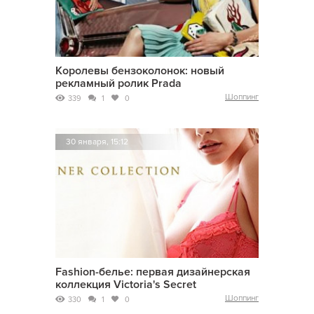
Королевы бензоколонок: новый
рекламный ролик Prada
Шоппинг
339
1
0
30 января, 15:12
Fashion-белье: первая дизайнерская
коллекция Victoria's Secret
Шоппинг
330
1
0