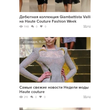
Дебютная коллекция Giambattista Valli
на Haute Couture Fashion Week
Мода
1148
0
0
23 января, 15:29
Самые свежие новости Недели моды
Haute couture
Мода
219
0
0