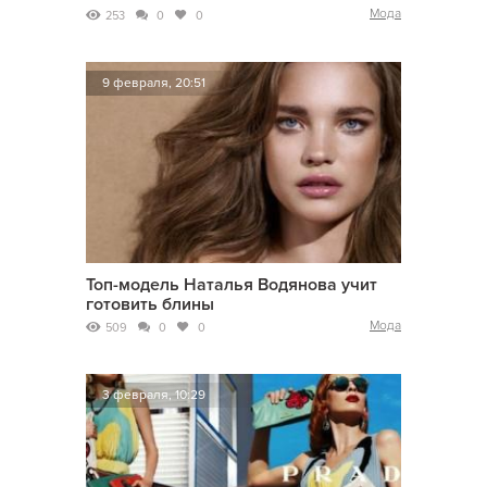
Мода
253
0
0
9 февраля, 20:51
Топ-модель Наталья Водянова учит
готовить блины
Мода
509
0
0
3 февраля, 10:29