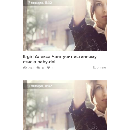
17 января, 11:02
It-girl Алекса Чанг учит истинному
стилю baby-doll
Шоппинг
280
0
0
17 января, 11:02