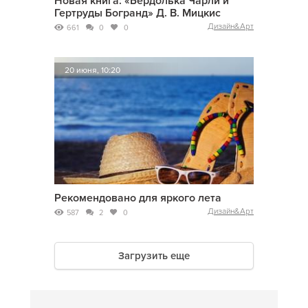
Новая книга: «Бердолька Чарли и
Гертруды Богранд» Д. В. Мицкис
Дизайн&Арт
661
0
0
20 июня, 10:20
Рекомендовано для яркого лета
Дизайн&Арт
587
2
0
Загрузить еще