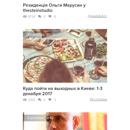
Резиденція Ольги Марусин у
thesteinstudio
Дизайн&Арт
8724
0
0
29 ноября, 20:00
Куда пойти на выходных в Киеве: 1-3
декабря 2017
Рестораны
3252
0
3
5 декабря, 13:52