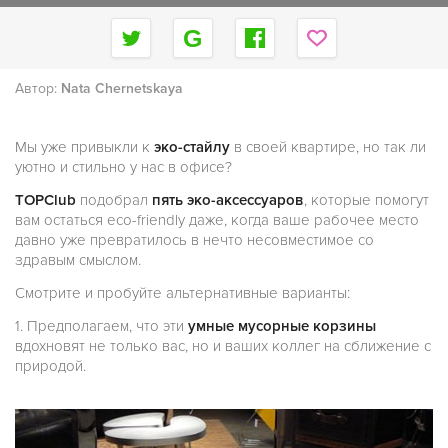
Автор:
Nata Chernetskaya
Мы уже привыкли к
эко-стайлу
в своей квартире, но так ли
уютно и стильно у нас в офисе?
TOPClub
подобрал
пять эко-аксессуаров
, которые помогут
вам остаться eco-friendly даже, когда ваше рабочее место
давно уже превратилось в нечто несовместимое со
здравым смыслом.
Смотрите и пробуйте альтернативные варианты:
1. Предполагаем, что эти
умные мусорные корзины
вдохновят не только вас, но и ваших коллег на сближение с
природой.