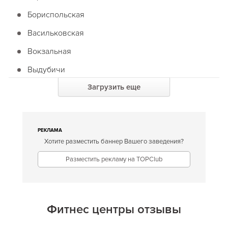
Бориспольская
Васильковская
Вокзальная
Выдубичи
Загрузить еще
Вырлица
Героев Днепра
Гидропарк
РЕКЛАМА
Хотите разместить баннер Вашего заведения?
Голосеевская
Разместить рекламу на TOPClub
Дарница
Дворец спорта
Дворец Украина
Фитнес центры отзывы
Демиевская