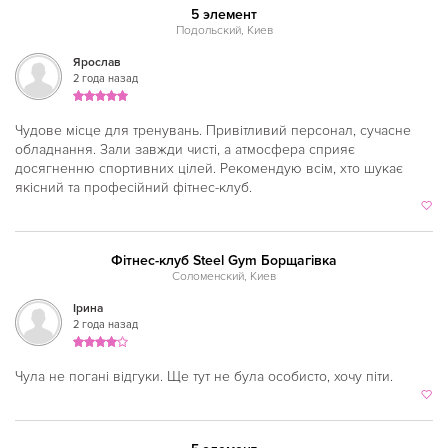
Днепр
5 элемент
Подольский, Киев
Дорогожичи
Ярослав
2 года назад
Дружбы народов
Житомирская
Чудове місце для тренувань. Привітливий персонал, сучасне
обладнання. Зали завжди чисті, а атмосфера сприяє
Золотые ворота
досягненню спортивних цілей. Рекомендую всім, хто шукає
якісний та професійний фітнес-клуб.
Кловская
Контрактовая площадь
Фітнес-клуб Steel Gym Борщагівка
Красный хутор
Соломенский, Киев
Крещатик
Ірина
2 года назад
Левобережная
Лесная
Чула не погані відгуки. Ще тут не була особисто, хочу піти.
Лукьяновская
Лыбедская