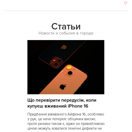
Святошин
Славутич
Статьи
Сырец
Новости и события в городе
Тараса Шевченко
Театральная
Университет
Харьковская
Черниговская
Шулявская
Що перевірити передусім, коли
Выставочный центр
купуєш вживаний iPhone 16
Теремки
Придбання вживаного Айфона 16, особливо
з рук, це наче лотерея: обіцянки високі,
Ипподром
проте ризики також є, адже за привабливою
ціною можуть ховатися технічні дефекти чи