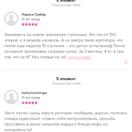
5 элемент
Подольский, Киев
Минская
Лариса Грабар
Нивки
13 лет назад
Оболонь
Занимаюсь на новом тренажере ступеньки. Это что-то! 100
этажей, и я мокрая насквозь. А на завтра такая крепатура, что
Осокорки
потом еще неделю 10 ступенек – это целое испытание))) После
основной тренировки нагрузка супер. За 3 месяца -4 кг, и при
Петровка
том, что на НГ без оливье не об...
читать далее
Печерская
Площадь Льва Толстого
5 элемент
Площадь Независимости
Подольский, Киев
irisha.luchshaya
Позняки
13 лет назад
Политехнический институт
Часто после сауны хожу в ресторан пообедать, вкусно, полезно,
Почтовая площадь
повара кудесники! сложно себя контролировать, просьба
проставить в меню напротив каждого блюда инфо по
Олимпийская
калорийности!