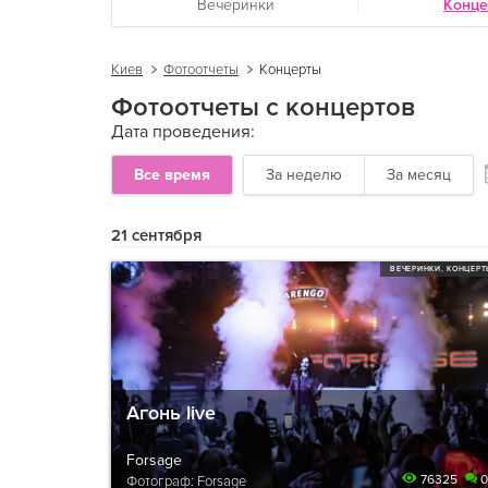
Вечеринки
Конц
Киев
Фотоотчеты
Концерты
Фотоотчеты с концертов
Дата проведения:
Все время
За неделю
За месяц
21 сентября
ВЕЧЕРИНКИ, КОНЦЕР
Агонь live
Forsage
76325
0
Фотограф: Forsage