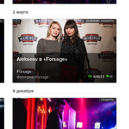
2 марта
ТЫ
ВЕЧЕРИНКИ, КОНЦЕРТЫ
Alekseev в «Forsage»
Forsage
105633
0
Фотограф: Forsage
9 декабря
ТЫ
КОНЦЕРТЫ