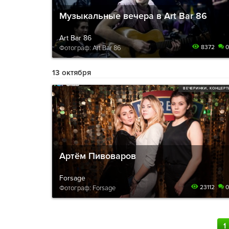
Музыкальные вечера в Art Bar 86
Art Bar 86
8372
0
Фотограф: Art Bar 86
13 октября
ВЕЧЕРИНКИ, КОНЦЕР
Артём Пивоваров
Forsage
23112
0
Фотограф: Forsage
1