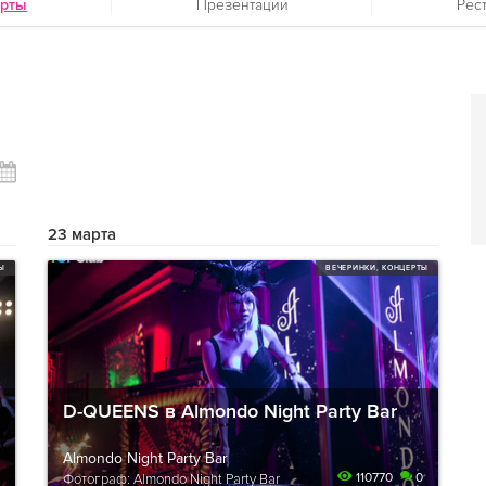
ерты
Презентации
Рес
23 марта
ТЫ
ВЕЧЕРИНКИ, КОНЦЕРТЫ
D-QUEENS в Almondo Night Party Bar
Almondo Night Party Bar
110770
0
Фотограф: Almondo Night Party Bar