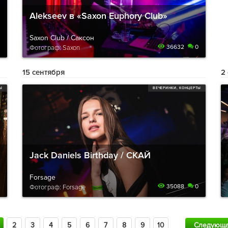
Alekseev в «Saxon Euphory Club»
Saxon Club / Саксон
36632
0
Фотограф: Saxon
15 сентября
2
ТЫ
ВЕЧЕРИНКИ, КОНЦЕРТЫ
Jack Daniels Birthday / СКАЙ
Forsage
35088
0
Фотограф: Forsage
2
3
4
5
6
7
8
9
10
Следующ