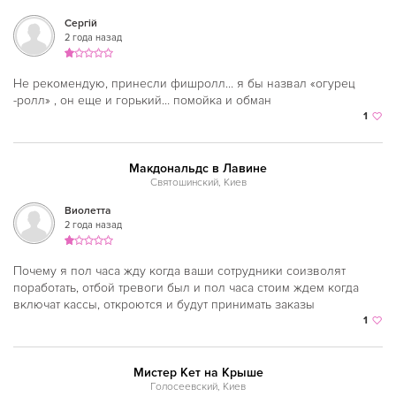
Дорогожичи
Сергій
2 года назад
Дружбы народов
Житомирская
Не рекомендую, принесли фишролл… я бы назвал «огурец
-ролл» , он еще и горький… помойка и обман
Золотые ворота
1
Кловская
Макдональдс в Лавине
Контрактовая площадь
Святошинский, Киев
Красный хутор
Виолетта
2 года назад
Крещатик
Левобережная
Почему я пол часа жду когда ваши сотрудники соизволят
поработать, отбой тревоги был и пол часа стоим ждем когда
Лесная
включат кассы, откроются и будут принимать заказы
1
Лукьяновская
Лыбедская
Мистер Кет на Крыше
Голосеевский, Киев
Минская