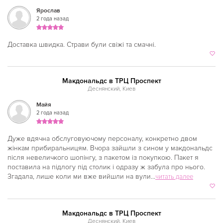
Ярослав
Нивки
2 года назад
Оболонь
Доставка швидка. Страви були свіжі та смачні.
Осокорки
Петровка
Макдональдс в ТРЦ Проспект
Печерская
Деснянский, Киев
Площадь Льва Толстого
Майя
2 года назад
Площадь Независимости
Дуже вдячна обслуговуючому персоналу, конкретно двом
Позняки
жінкам прибиральницям. Вчора зайшли з сином у макдональдс
після невеличкого шопінгу, з пакетом із покупкою. Пакет я
Политехнический институт
поставила на підлогу під столик і одразу ж забула про нього.
Згадала, лише коли ми вже вийшли на вули...
Почтовая площадь
читать далее
Олимпийская
Святошин
Макдональдс в ТРЦ Проспект
Деснянский, Киев