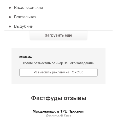
Васильковская
Вокзальная
Выдубичи
Загрузить еще
Вырлица
Героев Днепра
Гидропарк
РЕКЛАМА
Хотите разместить баннер Вашего заведения?
Голосеевская
Разместить рекламу на TOPClub
Дарница
Дворец спорта
Дворец Украина
Фастфуды отзывы
Демиевская
Днепр
Макдональдс в ТРЦ Проспект
Деснянский, Киев