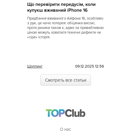
Що перевірити передусім, коли
купуєш вживаний iPhone 16
Придбання вживаного Айфона 16, особливо
з рук, це наче лотерея: обіцянки високі,
проте ризики також є, адже за привабливою
ціною можуть ховатися технічні дефекти чи
«сіра» історія.
Шоппинг
09.12.2025 12:56
Смотреть все статьи
О нас