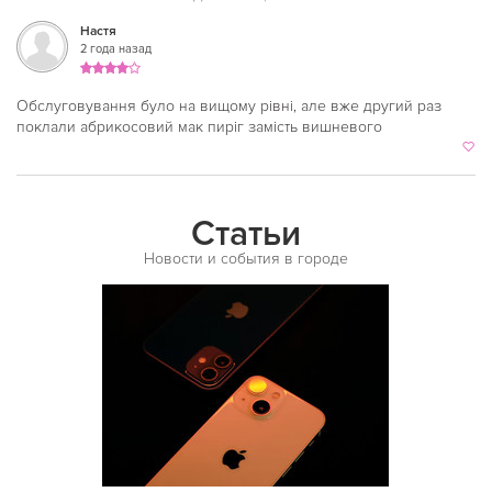
Славутич
Настя
2 года назад
Сырец
Тараса Шевченко
Обслуговування було на вищому рівні, але вже другий раз
поклали абрикосовий мак пиріг замість вишневого
Театральная
Университет
Харьковская
Статьи
Черниговская
Новости и события в городе
Шулявская
Выставочный центр
Теремки
Ипподром