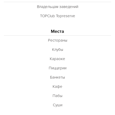
Тибетская
Владельцам заведений
Тосканская
TOPClub Topreserve
Тунисская
Места
Турецкая
Узбекская
Рестораны
Украинская
Клубы
Уральская
Караоке
Филиппинская
Пиццерии
Финская
Банкеты
Французская
Кафе
Чешская
Пабы
Шведская
Суши
Швейцарская