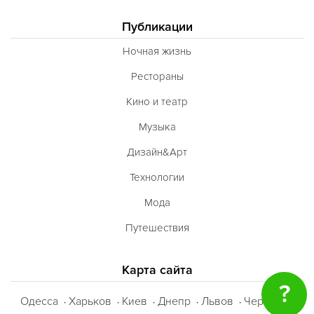
Сербская
Публикации
Баварская
Ночная жизнь
Вегетарианская
Рестораны
Морепродукты
Кино и театр
Карибская
Музыка
Иранская
Дизайн&Арт
BBQ
Технологии
Одесская
Мода
Путешествия
Карта сайта
?
Одесса
Харьков
Киев
Днепр
Львов
Черкассы