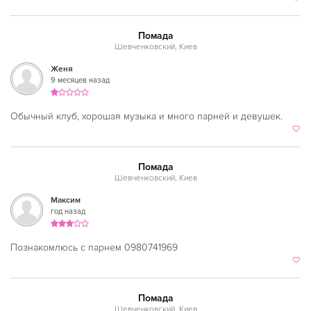
Венгерская
Нивки
Восточная
Оболонь
Помада
Шевченковский, Киев
Вьетнамская
Осокорки
Женя
Гавайская
Петровка
9 месяцев назад
Голландская
Печерская
Обычный клуб, хорошая музыка и много парней и девушек.
Греческая
Площадь Льва Толстого
Грузинская
Площадь Независимости
Помада
Датская
Шевченковский, Киев
Позняки
Максим
Домашняя
Политехнический институт
год назад
Еврейская
Почтовая площадь
Познакомлюсь с парнем 0980741969
Европейская
Олимпийская
Египетская
Святошин
Помада
Индийская
Славутич
Шевченковский, Киев