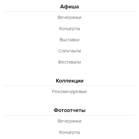
Афиша
Шотландская
Вечеринки
Эстонская
Концерты
Югославская
Выставки
Японская
Спектакли
Латиноамериканская
Фестивали
Гастрономическая
Ливанская
Коллекции
Эклектическая
Рекомендуемые
Паназиатская
Фотоотчеты
Неаполитанская
Вечеринки
Балканская
Концерты
Адриатическая