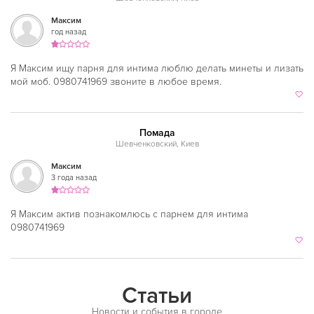
Иракская
Сырец
Максим
год назад
Ирландская
Тараса Шевченко
Испанская
Я Максим ищу парня для интима люблю делать минеты и лизать
Театральная
мой моб. 0980741969 звоните в любое время.
Итальянская
Университет
Кавказская
Харьковская
Помада
Казахская
Шевченковский, Киев
Черниговская
Максим
Калмыцкая
Шулявская
3 года назад
Киргизская
Выставочный центр
Я Максим актив познакомлюсь с парнем для интима
Китайская
Теремки
0980741969
Коми
Ипподром
Корейская
Статьи
Кубинская
Новости и события в городе