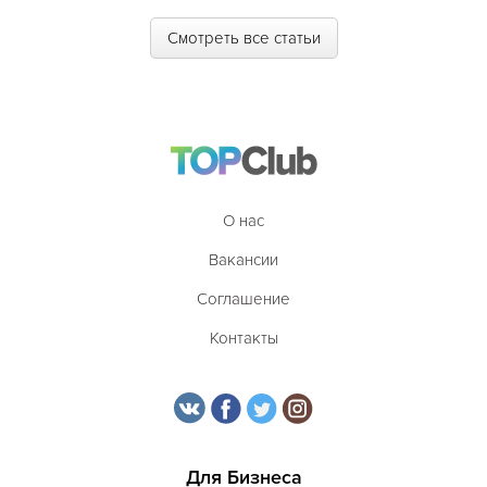
Полинезийская
Смотреть все статьи
Польская
Португальская
Румынская
Русская
О нас
Сирийская
Вакансии
Скандинавская
Соглашение
Смешанная
Контакты
Средиземноморская
Таджикская
Тайская
Татарская
Для Бизнеса