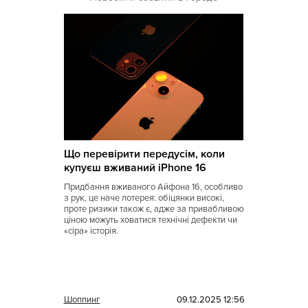
Кухня Магриба
Латышская
Литовская
Луизианская
Малайзийская
Марийская
Що перевірити передусім, коли
Марокканская
купуєш вживаний iPhone 16
Мексиканская
Придбання вживаного Айфона 16, особливо
з рук, це наче лотерея: обіцянки високі,
Молдавская
проте ризики також є, адже за привабливою
ціною можуть ховатися технічні дефекти чи
Монгольская
«сіра» історія.
Морская
Немецкая
Шоппинг
09.12.2025 12:56
Норвежская