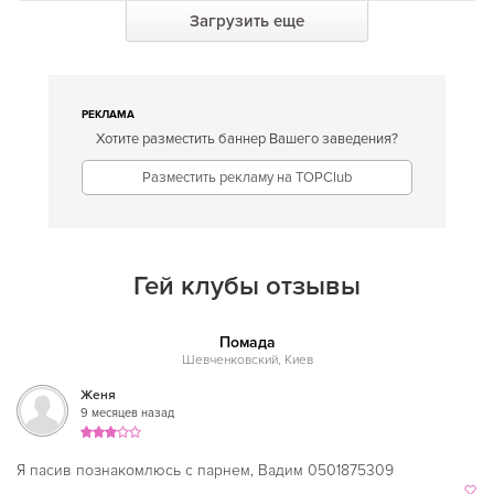
Загрузить еще
Американская
Дружбы народов
Английская
Житомирская
Арабская
Золотые ворота
РЕКЛАМА
Хотите разместить баннер Вашего заведения?
Аргентинская
Кловская
Разместить рекламу на TOPClub
Армянская
Контрактовая площадь
Африканская
Красный хутор
Белорусская
Крещатик
Гей клубы отзывы
Бельгийская
Левобережная
Болгарская
Помада
Лесная
Шевченковский, Киев
Бразильская
Лукьяновская
Женя
9 месяцев назад
Бурятская
Лыбедская
Валлийская
Минская
Я пасив познакомлюсь с парнем, Вадим 0501875309