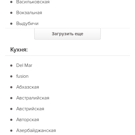
Васильковская
Вокзальная
Выдубичи
Загрузить еще
Вырлица
Героев Днепра
Кухня:
Гидропарк
Del Mar
Голосеевская
fusion
Дарница
Абхазская
Дворец спорта
Австралийская
Дворец Украина
Австрийская
Демиевская
Авторская
Днепр
Азербайджанская
Дорогожичи