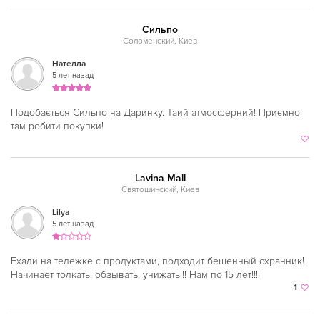
Петровка
Сильпо
Печерская
Соломенский, Киев
Площадь Льва Толстого
Нателла
5 лет назад
Площадь Независимости
Позняки
Подобається Сильпо на Даринку. Таий атмосферний! Приємно
там робити покупки!
Политехнический институт
Почтовая площадь
Lavina Mall
Олимпийская
Святошинский, Киев
Святошин
Lilya
5 лет назад
Славутич
Ехали на тележке с продуктами, подходит бешенный охранник!
Сырец
Начинает толкать, обзывать, унижать!!! Нам по 15 лет!!!!
Тараса Шевченко
1
Театральная