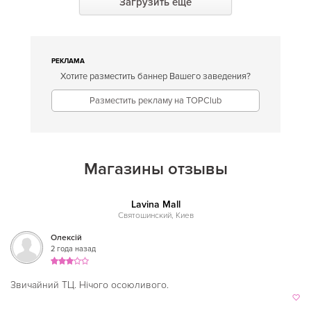
Загрузить еще
Вырлица
Героев Днепра
Гидропарк
РЕКЛАМА
Хотите разместить баннер Вашего заведения?
Голосеевская
Разместить рекламу на TOPClub
Дарница
Дворец спорта
Дворец Украина
Магазины отзывы
Демиевская
Днепр
Lavina Mall
Святошинский, Киев
Дорогожичи
Олексій
2 года назад
Дружбы народов
Житомирская
Звичайний ТЦ. Нічого осоюливого.
Золотые ворота