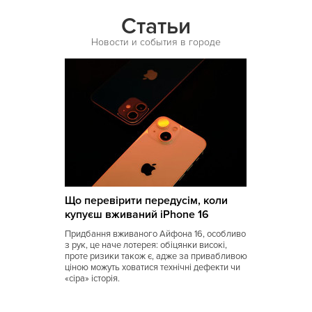
Университет
Статьи
Новости и события в городе
Харьковская
Черниговская
Шулявская
Выставочный центр
Теремки
Ипподром
Що перевірити передусім, коли
купуєш вживаний iPhone 16
Придбання вживаного Айфона 16, особливо
з рук, це наче лотерея: обіцянки високі,
проте ризики також є, адже за привабливою
ціною можуть ховатися технічні дефекти чи
«сіра» історія.