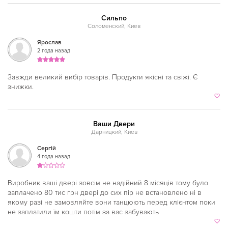
Кловская
Сильпо
Соломенский, Киев
Контрактовая площадь
Ярослав
Красный хутор
2 года назад
Крещатик
Завжди великий вибір товарів. Продукти якісні та свіжі. Є
Левобережная
знижки.
Лесная
Лукьяновская
Ваши Двери
Дарницкий, Киев
Лыбедская
Сергій
4 года назад
Минская
Нивки
Виробник ваші двері зовсім не надійний 8 місяців тому було
заплачено 80 тис грн двері до сих пір не встановлено ні в
Оболонь
якому разі не замовляйте вони танцюють перед клієнтом поки
не заплатили їм кошти потім за вас забувають
Осокорки