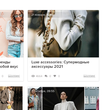
21 января, 16:05
ренды
Luxe accessories: Супермодные
юбой вкус
аксессуары 2021
Шоппинг
Шоппинг
4664
0
0
0
11 октября, 09:55