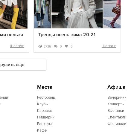
ыми нельзя
Тренды осень-зима 20-21
Шоппинг
Шоппинг
2736
0
0
грузить еще
Места
Афиша
ений
Рестораны
Вечеринки
e
Клубы
Концерты
Караоке
Выставки
Пиццерии
Спектакли
Банкеты
Фестивали
Кафе