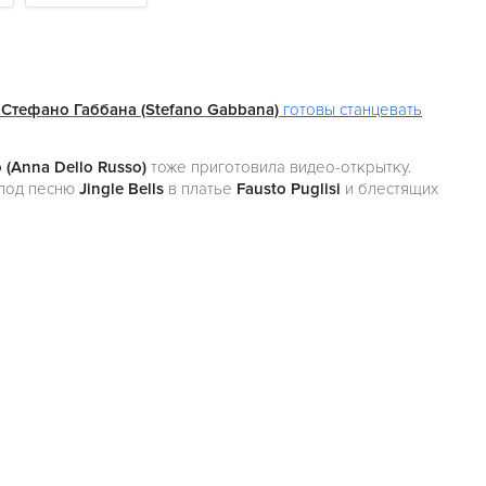
и
Стефано Габбана (Stefano Gabbana)
готовы станцевать
 (Anna Dello Russo)
тоже приготовила видео-открытку.
под песню
Jingle Bells
в платье
Fausto Puglisi
и блестящих