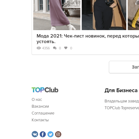
Мода 2021: Чек-лист новинок, перед котор
устоять.
4356
0
0
За
Для Бизнеса
О нас
Владельцам завед
Вакансии
TOPClub Topreserv
Соглашение
Контакты