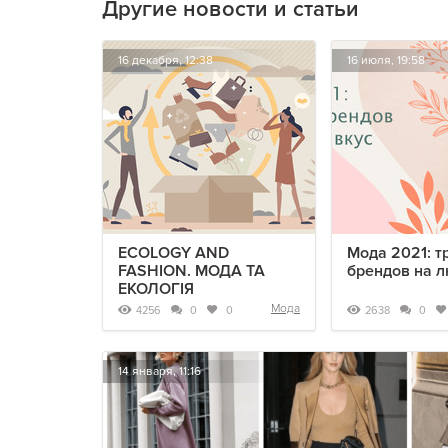
Другие новости и статьи
16 декабря, 12:38
16 июля, 19:58
ECOLOGY AND
Мода 2021: т
FASHION. МОДА ТА
брендов на л
ЕКОЛОГІЯ
Мода
4256
2638
0
0
0
14 января, 11:16