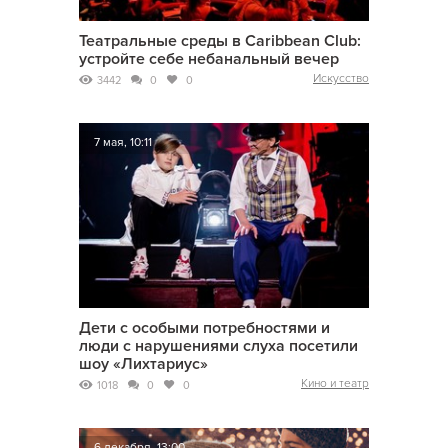
Театральные среды в Caribbean Club:
устройте себе небанальный вечер
Искусство
3442
0
0
7 мая, 10:11
Дети с особыми потребностями и
люди с нарушениями слуха посетили
шоу «Лихтариус»
Кино и театр
1018
0
0
6 декабря, 13:00