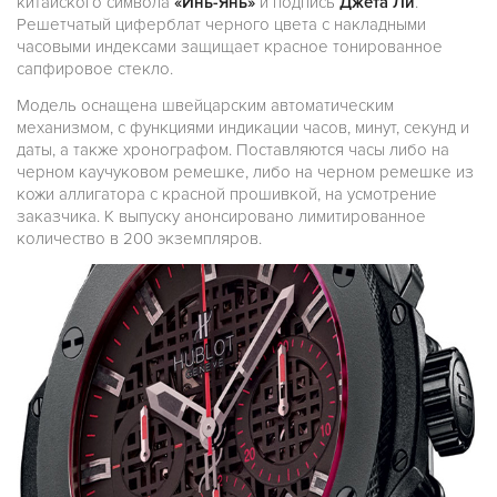
китайского символа
«Инь-Янь»
и подпись
Джета Ли
.
Решетчатый циферблат черного цвета с накладными
часовыми индексами защищает красное тонированное
сапфировое стекло.
Модель оснащена швейцарским автоматическим
механизмом, с функциями индикации часов, минут, секунд и
даты, а также хронографом. Поставляются часы либо на
черном каучуковом ремешке, либо на черном ремешке из
кожи аллигатора с красной прошивкой, на усмотрение
заказчика. К выпуску анонсировано лимитированное
количество в 200 экземпляров.