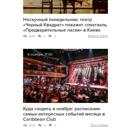
Нескучный понедельник: театр
«Черный Квадрат» покажет спектакль
«Предварительные ласки» в Киеве
Кино и театр
1846
0
0
6 ноября, 17:00
Куда сходить в ноябре: расписание
самых интересных событий месяца в
Caribbean Club
Рестораны
2619
0
0