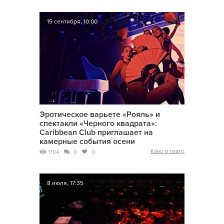
15 сентября, 10:00
Эротическое варьете «Рояль» и
спектакли «Черного квадрата»:
Caribbean Club приглашает на
камерные события осени
Кино и театр
1194
0
0
8 июля, 17:35