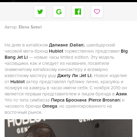
Автор:
Elena Satori
На днях в китайском
Далиане
(
Dalian
), швейцарский
часовой мега-бренд
Hublot
торжественно представил
Big
Bang Jet Li
— новые часы limited edition. Эту модель
часовщики, как и следует из названия, посвятили
знаменитому китайскому киноактеру и всемирно
известному мастеру ушу
Джету Ли
(
Jet Li
). Новое изделие
от
Hublot
актер представлял публике лично, красуясь и
позируя на камеры в часах имени себя. С ноября 2010 он
является первым представителем и лицом бренда в
Азии
.
Что-то типа симбиоза
Пирса Броснана
(
Pierce Brosnan
) и
часового бренда
Omega
, но ориентированного на
восточный рынок.