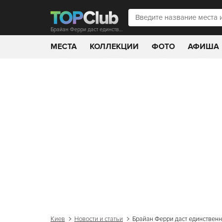
Брайан Ферри даст единственный сольный концерт в Украине
МЕСТА
КОЛЛЕКЦИИ
ФОТО
АФИША
Киев
Новости и статьи
Брайан Ферри даст единствен