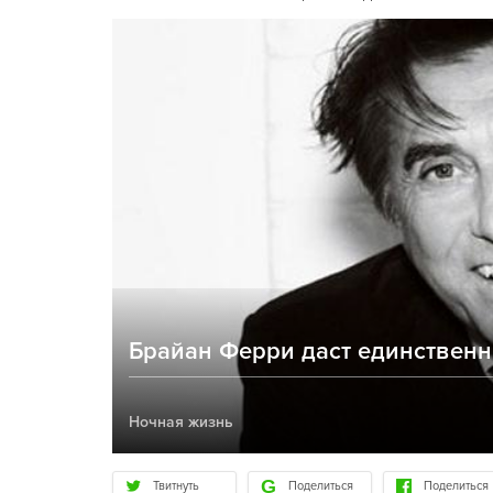
Брайан Ферри даст единственн
Ночная жизнь
Твитнуть
Поделиться
Поделиться