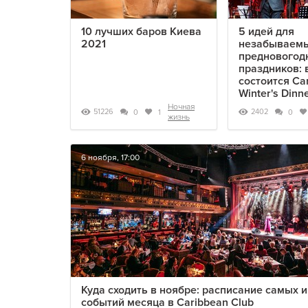
10 лучших баров Киева
5 идей для
2021
незабываем
предновогод
праздников: 
состоится Ca
Winter's Dinn
Ночная
51226
2402
0
1
0
жизнь
6 ноября, 17:00
Куда сходить в ноябре: расписание самых 
событий месяца в Caribbean Club