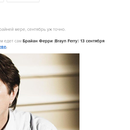
райней мере, сентябрь уж точно.
нам едет сам
Брайан Ферри
(
Brayn Ferry
)!
13 сентября
еве
.