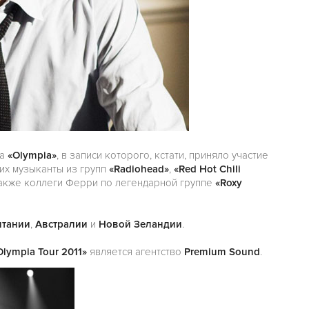
ма
«Olympia»
, в записи которого, кстати, приняло участие
них музыканты из групп
«Radiohead»
,
«Red Hot Chili
 также коллеги Ферри по легендарной группе
«Roxy
итании
,
Австралии
и
Новой Зеландии
.
Olympia Tour 2011»
является агентство
Premium Sound
.