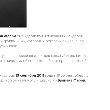
ан Ферри
был идеологом и признанным лидером
к-группы 70-х», которая, к сожалению миллионов
улярности.
г успешно реализоваться как сольный исполнитель.
 его почитателей вы легко найдете представителей
е статусы
13 сентября 2011
года в 19.00 они соберутся
ворчеством «великого и ужасного»
Брайана Ферри
.