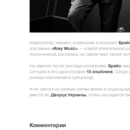
Композитор, пианист, клавишник и вокалист
Брай
эпатажных
«Roxy Music»
— «самой влиятельной ро
поклонников, распалась на самом пике своей поп
Но именно после распада коллектива,
Брайн
смо
Сегодня в его дискографии
13 альбомов
. Среди
разных поколений и субкультур.
И не смотря на разные ритмы жизни и социальны
вместе во
Дворце Украины
, чтобы насладится т
Комментарии