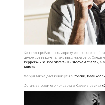
Концерт пройдет в поддержку его нового альбо
целое созвездие талантливых мира сего. Среди 
Peppers»
,
«Scissor Sisters»
и
«Groove Armada»
, а
Music»
.
Ферри также даст концерты в
России
,
Великобр
Организатором его концерта в Киеве в рамках
«