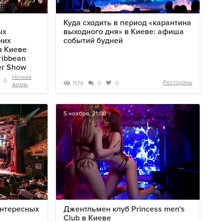
Куда сходить в период «карантина
ых
выходного дня» в Киеве: афиша
них
событий будней
в Киеве
ribbean
er Show
Ночная
0
Рестораны
1578
0
0
жизнь
5 ноября, 21:00
интересных
Джентльмен клуб Princess men's
Club в Киеве