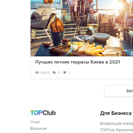
26 июня, 12:00
Лучшие летние террасы Киева в 2021
24303
0
1
За
Для Бизнеса
О нас
Владельцам завед
Вакансии
TOPClub Topreserv