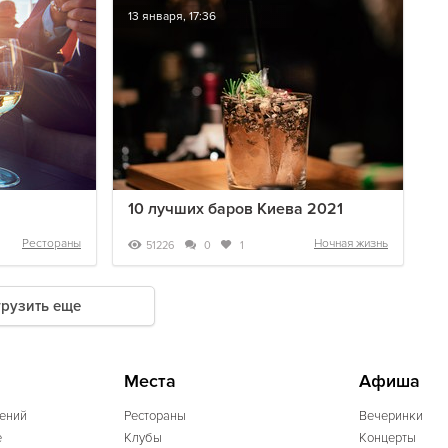
13 января, 17:36
10 лучших баров Киева 2021
Рестораны
Ночная жизнь
51226
0
1
грузить еще
Места
Афиша
ений
Рестораны
Вечеринки
e
Клубы
Концерты