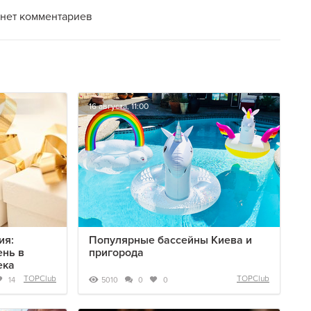
нет комментариев
16 августа, 11:00
ия:
Популярные бассейны Киева и
ень в
пригорода
ека
TOPClub
TOPClub
5010
14
0
0