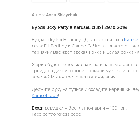
Автор:
Anna Shleychuk
Bурдаlucky Party в KaruseL club | 29.10.2016
Bурдаlucky Party в канун Дня всех святых в
Karuse
дела: DJ Redboy и Claude G. Что вы знаете о пра
парнями? Вас ждет адская ночка и целая бочка «
Жарко будет не только вам, но и нашим страшно 
пройдет в диком отрыве, громкой музыке и в пот
вечера? Мы аж трепещем от ожидания!
Держите руку на пульсе и охладите нервишки, ве
KaruseL club
!
Вход:
девушки – бесплатно/парни – 100 грн.
Face control/dress code.