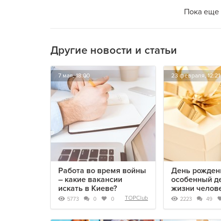
Пока еще 
Другие новости и статьи
7 мая, 18:00
23 февраля, 12:21
Работа во время войны
День рожден
– какие вакансии
особенный д
искать в Киеве?
жизни челов
TOPClub
5773
2223
0
0
49