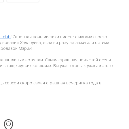
L club
! Огненная ночь мистики вместе с магами своего
здновании Хэллоуина, если ни разу не зажигали с этими
Кровавой Мэри»!
талантливым артистам. Самая страшная ночь этой осени
рясающе жутких костюмах. Вы уже готовы к ужасам этого
дь совсем скоро самая страшная вечеринка года в