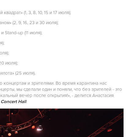
адрат» (1, 3, 8, 10, 15 и 17 июля);
» (2, 9, 16, 23 и 30 июля);
 Stand-up (11 июля);
);
ля);
0 июля);
илота» (25 июля).
о концертам и зрителями. Во время карантина нас
церты, мы сделали один и поняли, что без зрителей - это
альный вечер после открытия!», - делится Анастасия
Concert Hall
.