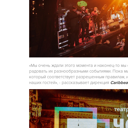
«Мы очень ждали этого момента и наконец-то мы
радовать их разнообразными событиями. Пока м
который соответствует разрешенным правилам, 
наших гостей», - рассказывает дирекция
Caribbea