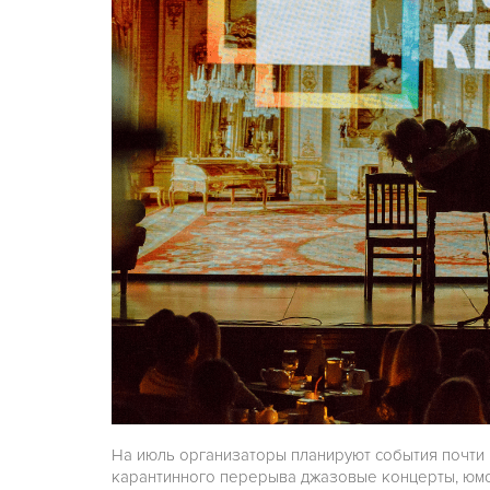
На июль организаторы планируют события почти 
карантинного перерыва джазовые концерты, юмо