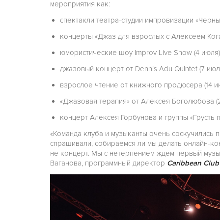
мероприятия как:
спектакли театра-студии импровизации «Черный кв
концерты «Джаз для взрослых с Алексеем Коганом
юмористические шоу Improv Live Show (4 июля) и
джазовый концерт от Dennis Adu Quintet (7 июля
взрослое чтение от книжного продюсера (14 ию
«Джазовая терапия» от Алексея Боголюбова (2
концерт Алексея Горбунова и группы «Грусть п
«Команда клуба и музыканты очень соскучились п
спрашивали, собираемся ли мы делать онлайн-кон
не концерт. Мы с нетерпением ждем первый музык
Ваганова, программный директор
Caribbean Club 