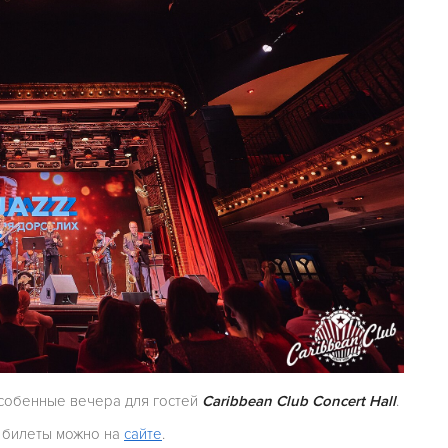
особенные вечера для гостей
Caribbean Club Concert Hall
.
ь билеты можно на
сайте
.