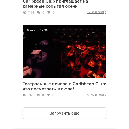
Caribbean Club приглашает на
камерные события осени
Кино и театр
1194
0
0
8 июля, 17:35
Театральные вечера в Caribbean Club:
что посмотреть в июле?
Кино и театр
2171
0
0
Загрузить еще