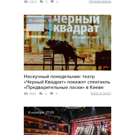
Ночная жизнь
2402
0
0
30 ноября, 16:00
Нескучный понедельник: театр
«Черный Квадрат» покажет спектакль
«Предварительные ласки» в Киеве
Кино и театр
1846
0
0
6 ноября, 17:00