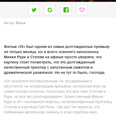
Автор:
Grace
Фильм «13» был одним из самых долгожданных премьер
не только месяца, но и всего осеннего киносезона.
Микки Рурк и Стэтхэм на афише просто уверяли, что
картину стоит посмотреть, что это долгожданный
качественный триллер с запутанным сюжетом и
драматической развязкой. Но не тут то было, господа.
«13» оказался бессмысленным, не продуманным и
абсолютно не интригующим фильмом. Актерская игра не
самая плохая, конечно, поскольку это всё-таки Стэтхэм и
Рурк, но всё же разочаровывает. Божественный Микки
Рурк в «9 с половиной недель», непревзойденный британец
Стэтхэм в картинах Гая Ричи....Где вы? Не верится, что
любимчики миллионов снялись в этом подобии кино.