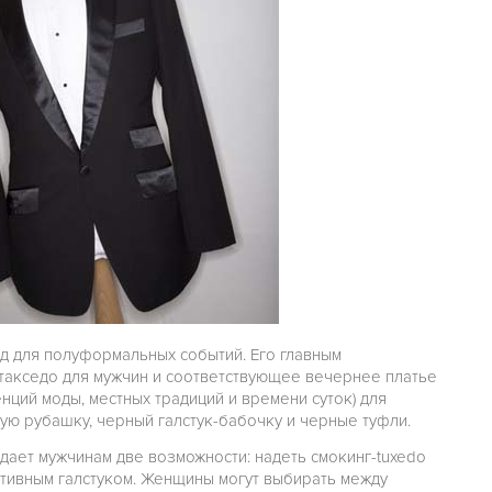
од для полуформальных событий. Его главным
-такседо для мужчин и соответствующее вечернее платье
енций моды, местных традиций и времени суток) для
ую рубашку, черный галстук-бабочку и черные туфли.
 дает мужчинам две возможности: надеть смокинг-tuxedo
тивным галстуком. Женщины могут выбирать между