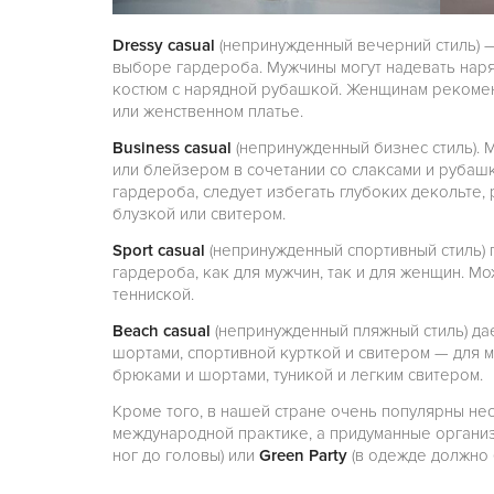
Dressy casual
(непринужденный вечерний стиль) 
выборе гардероба. Мужчины могут надевать нар
костюм с нарядной рубашкой. Женщинам рекомен
или женственном платье.
Business casual
(непринужденный бизнес стиль).
или блейзером в сочетании со слаксами и рубаш
гардероба, следует избегать глубоких декольте,
блузкой или свитером.
Sport casual
(непринужденный спортивный стиль)
гардероба, как для мужчин, так и для женщин. Мо
тенниской.
Beach casual
(непринужденный пляжный стиль) д
шортами, спортивной курткой и свитером — для 
брюками и шортами, туникой и легким свитером.
Кроме того, в нашей стране очень популярны нес
международной практике, а придуманные органи
ног до головы) или
Green Party
(в одежде должно 