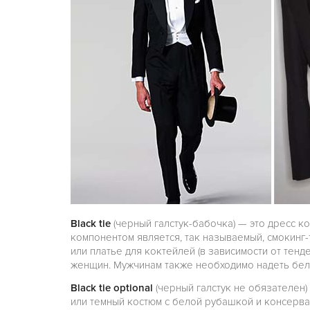
Black tie
(черный галстук-бабочка) — это дресс к
компонентом является, так называемый, смокинг
или платье для коктейлей (в зависимости от тенд
женщин. Мужчинам также необходимо надеть бел
Black tie optional
(черный галстук не обязателен)
или темный костюм с белой рубашкой и консерва