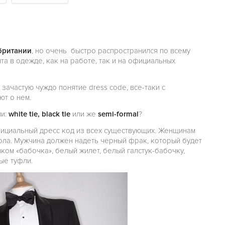
британии
, но очень быстро распространился по всему
та в одежде, как на работе, так и на официальных
s зачастую чуждо понятие dress code, все-таки с
ют о нем.
ми:
white tie, black tie
или же
semi-formal
?
официальный дресс код из всех существующих. Женщинам
ола. Мужчина должен надеть черный фрак, который будет
ком «бабочка», белый жилет, белый галстук-бабочку,
ые туфли.