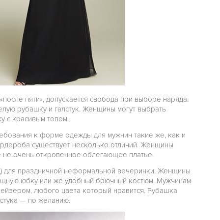
«после пяти», допускается свобода при выборе наряда.
елую рубашку и галстук. Женщины могут выбрать
у с красивым топом.
ебования к форме одежды для мужчин такие же, как и
 гардероба существует несколько отличий. Женщины
е не очень откровенное облегающее платье.
д) для праздничной неформальной вечеринки. Женщины
зящную юбку или же удобный брючный костюм. Мужчинам
лейзером, любого цвета который нравится. Рубашка
лстука — по желанию.