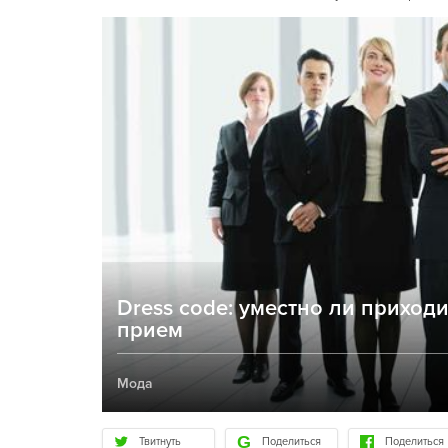
Dress code: уместно ли прихо
прием
Мода
Твитнуть
Поделиться
Поделиться