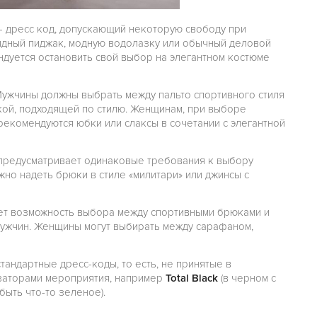
— дресс код, допускающий некоторую свободу при
ядный пиджак, модную водолазку или обычный деловой
дуется остановить свой выбор на элегантном костюме
 Мужчины должны выбрать между пальто спортивного стиля
кой, подходящей по стилю. Женщинам, при выборе
 рекомендуются юбки или слаксы в сочетании с элегантной
 предусматривает одинаковые требования к выбору
жно надеть брюки в стиле «милитари» или джинсы с
ает возможность выбора между спортивными брюками и
мужчин. Женщины могут выбирать между сарафаном,
тандартные дресс-коды, то есть, не принятые в
заторами мероприятия, например
Total Black
(в черном с
быть что-то зеленое).