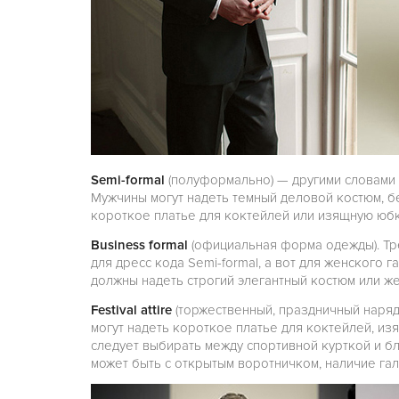
Semi-formal
(полуформально) — другими словами 
Мужчины могут надеть темный деловой костюм, б
короткое платье для коктейлей или изящную юбк
Business formal
(официальная форма одежды). Тр
для дресс кода Semi-formal, а вот для женского
должны надеть строгий элегантный костюм или ж
Festival attire
(торжественный, праздничный наря
могут надеть короткое платье для коктейлей, и
следует выбирать между спортивной курткой и б
может быть с открытым воротничком, наличие га