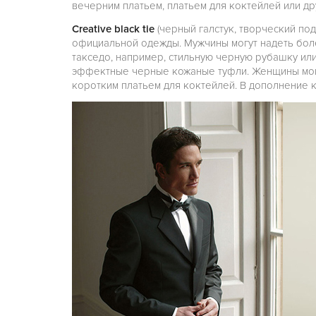
вечерним платьем, платьем для коктейлей или д
Creative black tie
(черный галстук, творческий по
официальной одежды. Мужчины могут надеть бол
такседо, например, стильную черную рубашку или
эффектные черные кожаные туфли. Женщины мог
коротким платьем для коктейлей. В дополнение к