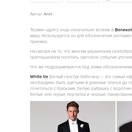
Автор:
Anet
Термин «дресс код» изначально возник в
Велико
миру. Используется он для обозначения регламен
приемах.
Несмотря на то, что многим украинским celebritie
приглашением посетить светское событие уточня
Что же подразумевается под этими обозначения
White tie
(белый галстук-бабочка) — это самый 
необходимо быть одетыми в длинные платья до п
сочетаться с брюками, белую рубашку с воротнич
белые или серые перчатки и черные лакированн