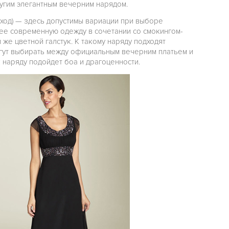
ругим элегантным вечерним нарядом.
дход) — здесь допустимы вариации при выборе
ее современную одежду в сочетании со смокингом-
 же цветной галстук. К такому наряду подходят
ут выбирать между официальным вечерним платьем и
 наряду подойдет боа и драгоценности.