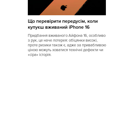
Що перевірити передусім, коли
купуєш вживаний iPhone 16
Придбання вживаного Айфона 16, особливо
з рук, це наче лотерея: обіцянки високі,
проте ризики також є, адже за привабливою
ціною можуть ховатися технічні дефекти чи
«сіра» історія.