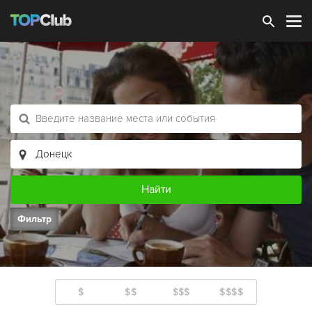
Зарегистрироваться
Фильтр
$
$$
$$$
$$$$