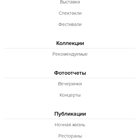
Выставки
Неаполитанская
Спектакли
Балканская
Фестивали
Адриатическая
Сербская
Коллекции
Баварская
Рекомендуемые
Вегетарианская
Фотоотчеты
Морепродукты
Вечеринки
Карибская
Концерты
Иранская
BBQ
Публикации
Одесская
Ночная жизнь
Рестораны