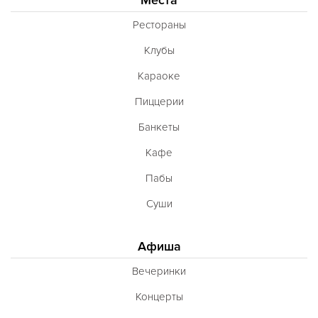
Французская
Рестораны
Чешская
Клубы
Шведская
Караоке
Швейцарская
Пиццерии
Шотландская
Банкеты
Эстонская
Кафе
Югославская
Пабы
Японская
Суши
Латиноамериканская
Гастрономическая
Афиша
Ливанская
Вечеринки
Эклектическая
Концерты
Паназиатская