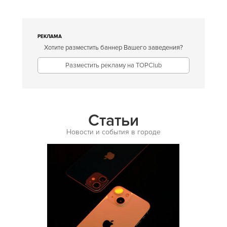
Европейская
Египетская
РЕКЛАМА
Хотите разместить баннер Вашего заведения?
Индийская
Разместить рекламу на TOPClub
Иракская
Ирландская
Испанская
Статьи
Итальянская
Новости и события в городе
Кавказская
Казахская
Калмыцкая
Киргизская
Китайская