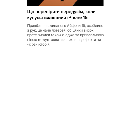
Коми
Що перевірити передусім, коли
Корейская
купуєш вживаний iPhone 16
Кубинская
Придбання вживаного Айфона 16, особливо
з рук, це наче лотерея: обіцянки високі,
Кухня Магриба
проте ризики також є, адже за привабливою
ціною можуть ховатися технічні дефекти чи
«сіра» історія.
Латышская
Литовская
Луизианская
Малайзийская
Марийская
Марокканская
Мексиканская
Молдавская
Монгольская