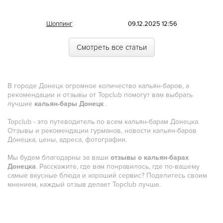
Морская
Шоппинг
09.12.2025 12:56
Немецкая
Смотреть все статьи
Норвежская
Полинезийская
В городе Донецк огромное количество кальян-баров, а
Польская
рекомендации и отзывы от Topclub помогут вам выбрать
лучшие
кальян-бары Донецк
.
Португальская
Topclub - это путеводитель по всем кальян-барам Донецка.
Румынская
Отзывы и рекомендации гурманов, новости кальян-баров
Донецка, цены, адреса, фотографии.
Русская
Мы будем благодарны за ваши
отзывы о кальян-барах
Сирийская
Донецка
. Расскажите, где вам понравилось, где по-вашему
самые вкусные блюда и хороший сервис? Поделитесь своим
Скандинавская
мнением, каждый отзыв делает Topclub лучше.
Смешанная
Средиземноморская