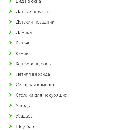
Вид из окна
Бразильская
Детская комната
Бурятская
Детский праздник
Валлийская
Домики
Венгерская
Кальян
Восточная
Камин
Вьетнамская
Конференц-залы
Гавайская
Летняя веранда
Голландская
Сигарная комната
Греческая
Столики для некурящих
Грузинская
У воды
Датская
Усадьба
Домашняя
Шоу-бар
Еврейская