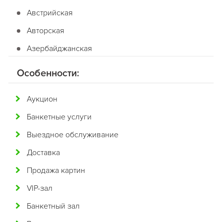
Австрийская
Авторская
Азербайджанская
Американская
Особенности:
Английская
Аукцион
Арабская
Банкетные услуги
Аргентинская
Выездное обслуживание
Армянская
Доставка
Африканская
Продажа картин
Белорусская
VIP-зал
Бельгийская
Банкетный зал
Болгарская