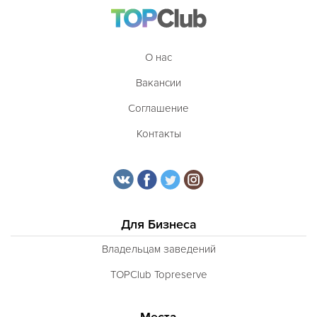
Таджикская
Тайская
О нас
Татарская
Вакансии
Тибетская
Соглашение
Тосканская
Контакты
Тунисская
Турецкая
Узбекская
Украинская
Для Бизнеса
Уральская
Владельцам заведений
Филиппинская
TOPClub Topreserve
Финская
Места