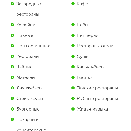
Загородные
Кафе
рестораны
Кофейни
Пабы
Пивные
Пиццерии
При гостиницах
Рестораны-отели
Рестораны
Суши
Чайные
Кальян-бары
Матейни
Бистро
Лаунж-бары
Тайские рестораны
Стейк-хаусы
Рыбные рестораны
Бургерные
Живая музыка
Пекарни и
кондитерские