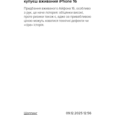
купуєш вживаний iPhone 16
Придбання вживаного Айфона 16, особливо
з рук, це наче лотерея: обіцянки високі,
проте ризики також є, адже за привабливою
ціною можуть ховатися технічні дефекти чи
«сіра» історія.
Шоппинг
09.12.2025 12:56