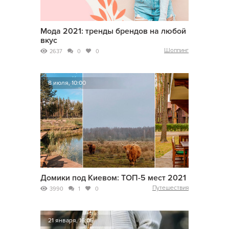
Мода 2021: тренды брендов на любой
вкус
Шоппинг
2637
0
0
8 июля, 10:00
Домики под Киевом: ТОП-5 мест 2021
Путешествия
3990
1
0
21 января, 16:05