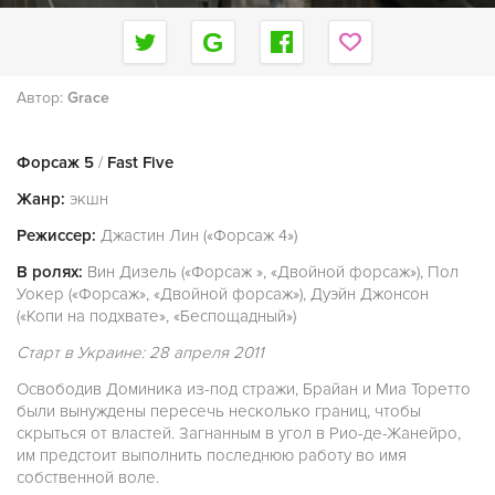
Автор:
Grace
Форсаж 5
/
Fast Five
Жанр:
экшн
Режиссер:
Джастин Лин («Форсаж 4»)
В ролях:
Вин Дизель («Форсаж », «Двойной форсаж»), Пол
Уокер («Форсаж», «Двойной форсаж»), Дуэйн Джонсон
(«Копи на подхвате», «Беспощадный»)
Старт в Украине: 28 апреля 2011
Освободив Доминика из-под стражи, Брайан и Миа Торетто
были вынуждены пересечь несколько границ, чтобы
скрыться от властей. Загнанным в угол в Рио-де-Жанейро,
им предстоит выполнить последнюю работу во имя
собственной воле.