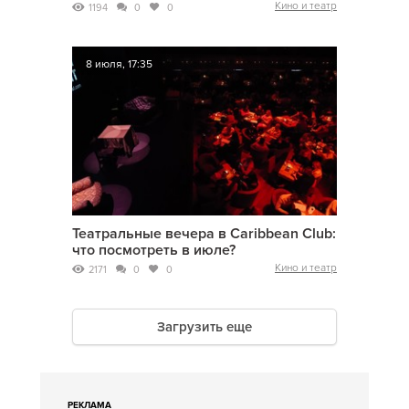
Кино и театр
1194
0
0
8 июля, 17:35
Театральные вечера в Caribbean Club:
что посмотреть в июле?
Кино и театр
2171
0
0
Загрузить еще
РЕКЛАМА