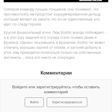
Собирая команду лучших гонщиков, они понимают, что
противостоять им предстоит коррумпированном дельцу,
который желает их смерти. Но он не единственный, кто
идет по следу героев.
Крутой федеральный агент Люк Хоббс всегда побеждает -
а в этот раз задачей его отряда стало поимки Дома и
Брайана. Однако оказавшись в Бразилии, Хоббс не может
отличить хороших парней от плохих, и загоняя добычу в
угол, ему приходится полагаться только на собственные
инстинкты ... пока его никто не опередил.
Комментарии
Войдите или зарегистрируйтесь чтобы оставить
комментарий
Войти
Зарегистрироваться