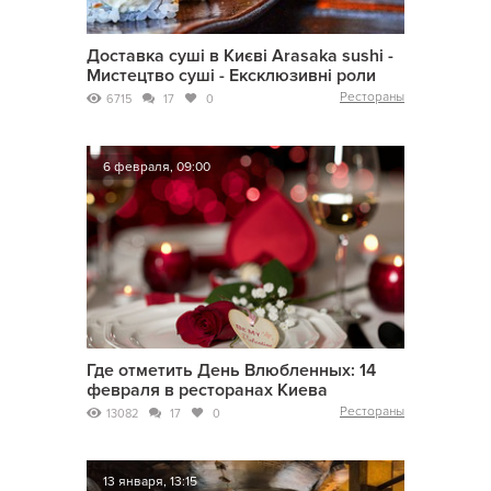
Доставка суші в Києві Arasaka sushi -
Мистецтво суші - Ексклюзивні роли
Рестораны
6715
17
0
6 февраля, 09:00
Где отметить День Влюбленных: 14
февраля в ресторанах Киева
Рестораны
13082
17
0
13 января, 13:15