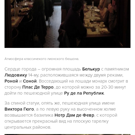
Атмосфера классичекого лионского бюшона.
Сердце города – огромная площадь
Белькур
с памятником
Людовику
14-му, расположившаяся между двумя реками,
Роной
и
Соной
. Восседающий на лошади монарх смотрит в
сторону
Плас Де Терро
, до которой можно за 20-30 минут
дойти по пешеходной улице
Ру де ла Републик
.
За спиной статуи, опять же, пешеходная улица имени
Виктора Гюго
, а по левую руку на высоченном холме
возвышается базилика
Нотр Дам де Февр
, с которой
открывается прекрасный вид на плоскую тарелку
центральных районов.