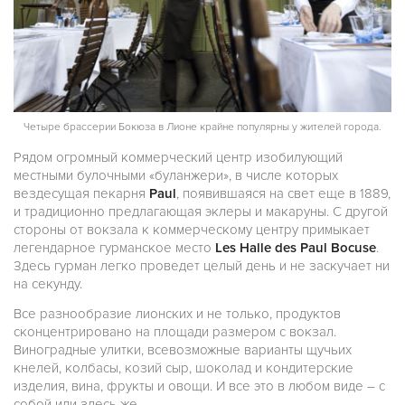
Четыре брассерии Бокюза в Лионе крайне популярны у жителей города.
Рядом огромный коммерческий центр изобилующий
местными булочными «буланжери», в числе которых
вездесущая пекарня
Paul
, появившаяся на свет еще в 1889,
и традиционно предлагающая эклеры и макаруны. С другой
стороны от вокзала к коммерческому центру примыкает
легендарное гурманское место
Les Halle des Paul Bocuse
.
Здесь гурман легко проведет целый день и не заскучает ни
на секунду.
Все разнообразие лионских и не только, продуктов
сконцентрировано на площади размером с вокзал.
Виноградные улитки, всевозможные варианты щучьих
кнелей, колбасы, козий сыр, шоколад и кондитерские
изделия, вина, фрукты и овощи. И все это в любом виде – с
собой или здесь же.