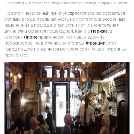
Велосипед – неплохой транспорт в абсолютно плоской центральной части.
При этом населенный пункт умудряется все же оставаться
уютным, его центральная часть не претерпела особенных
изменений на последние три сотни лет, и значительная
длина улиц остается пешеходной. Как и в
Париже
, в
«старом»
Лионе
практически нет новых зданий и
небоскребов, но в отличие от столицы
Франции,
этот
город по духу не является мегаполисом и лишен огромных
проспектов.