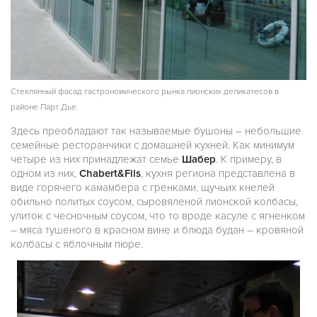
Стеклянный фасад гастрономического рынка лионских деликатесов в
районе Парт Дье.
Здесь преобладают так называемые бушоны – небольшие
семейные ресторанчики с домашней кухней. Как минимум
четыре из них принадлежат семье
Шабер
. К примеру, в
одном из них,
Chabert&Fils
, кухня региона представлена в
виде горячего камамбера с гренками, щучьих кнелей
обильно политых соусом, сыровяленой лионской колбасы,
улиток с чесночным соусом, что то вроде касуле с ягненком
– мяса тушеного в красном вине и блюда будан – кровяной
колбасы с яблочным пюре.