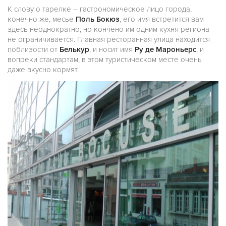
К слову о тарелке – гастрономическое лицо города,
конечно же, месье
Поль Бокюз
, его имя встретится вам
здесь неоднократно, но кончено им одним кухня региона
не ограничивается. Главная ресторанная улица находится
поблизости от
Белькур
, и носит имя
Ру де Мароньерс
, и
вопреки стандартам, в этом туристическом месте очень
даже вкусно кормят.