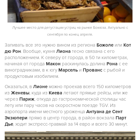
Лучшее место для дегустации устриц на рынке Бокюза. Актуально с
сентября по конец апреля.
Запивать все это нужно вином из региона
Божоле
или
Кот
дю Рон
. Вообще, кухня
Лиона
тесно связана с его
расположением. К северу от города, в 50 ти километрах,
начиная от города
Макон
раскинулась долина
Рона
с ее
виноградниками, в к югу
Марсель
и
Прованс
с рыбой и
продуктовым изобилием.
Оказаться, в
Лионе
можно проехав всего 150 километров
из
Женевы
, куда из
Киева
летают прямые рейсы, или же
через
Париж
, откуда до гастрономической столицы час
лету или пару часов на скоростном поезде TGV. Из
аэропорта имени местного уроженца
Антуана де Сент
Экзюпери
прямо в центр города, в район вокзала
Парт
Дье
, ходит экспресс-травмай за 14 евро и всего 30 минут.