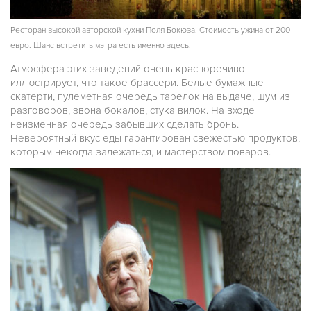
Ресторан высокой авторской кухни Поля Бокюза. Стоимость ужина от 200
евро. Шанс встретить мэтра есть именно здесь.
Атмосфера этих заведений очень красноречиво
иллюстрирует, что такое брассери. Белые бумажные
скатерти, пулеметная очередь тарелок на выдаче, шум из
разговоров, звона бокалов, стука вилок. На входе
неизменная очередь забывших сделать бронь.
Невероятный вкус еды гарантирован свежестью продуктов,
которым некогда залежаться, и мастерством поваров.