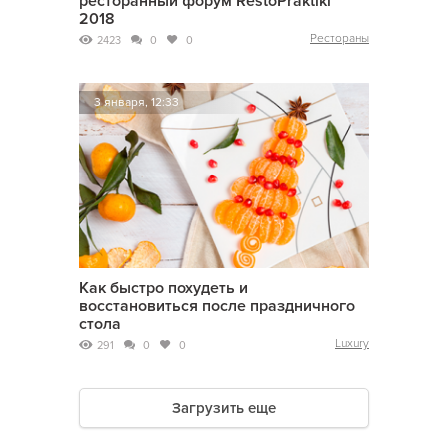
ресторанный форум RestoPraktiki
2018
Рестораны
2423
0
0
3 января, 12:33
Как быстро похудеть и
восстановиться после праздничного
стола
Luxury
291
0
0
Загрузить еще