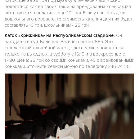
каток, где за 35 грн под музыку в течении часа можно
покататься как на своих, так и на арендованых коньках (за
них придется доплатить еще 10 грн). Если у вас есть дети
дошкольного возраста, то стоимость катания для них будет
составлять 10 грн, школьникам - 25 грн.
Каток «Крижинка» на Республиканском стадионе.
Он
находится на ул. Большая Васильковская, 55a. Это
стандартный хоккейный каток, здесь можно покататься
только на выходных: в субботу с 16:15 и в воскресенье с
17:30. Цена: 35 грн со своими коньками, 40 с арендованными
коньками. Уточнить сеансы можно по телефону 246-74-25.