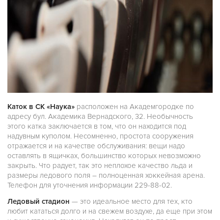
Каток в СК «Наука»
расположен на Академгородке по
адресу бул. Академика Вернадского, 32. Необычность
этого катка заключается в том, что он находится под
надувным куполом. Несомненно, простота сооружения
отражается и на качестве обслуживания: вещи надо
оставлять в ящичках, большинство которых невозможно
закрыть. Что радует, так это неплохое качество льда и
размеры ледового поля – полноценная хоккейная арена.
Телефон для уточнения информации 229-88-02.
Ледовый стадион
— это идеальное место для тех, кто
любит кататься долго и на свежем воздухе, да еще при этом