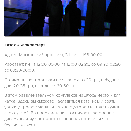
Каток «Блокбастер»
Адрес: Московский проспект, 34, тел.: 498-30-00
Работает: пн-чт 12:00-00:00, пт 12:00-02:30, сб 09:30-02:30,
вс 09:30-00:00.
Стоимость: по вторникам все сеансы по 20 грн, в будние
дни: 20-35 грн, выходные: 30-50 грн.
В этом развлекательном комплексе нашлось место и для
катка. Здесь вы сможете насладиться катанием и взять
уроки у профессиональных инструкторов или же научить
своих детей. Во время катания поднимает настроение
динамичная музыка, которая позволит отвлечься от
будничной суеты.