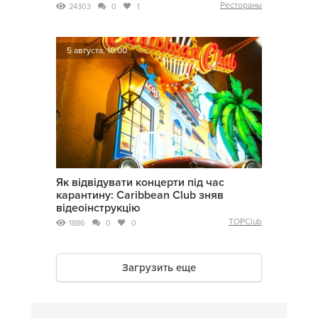
Рестораны
24303
0
1
5 августа, 10:00
Як відвідувати концерти під час
карантину: Caribbean Club зняв
відеоінструкцію
TOPClub
1886
0
0
Загрузить еще