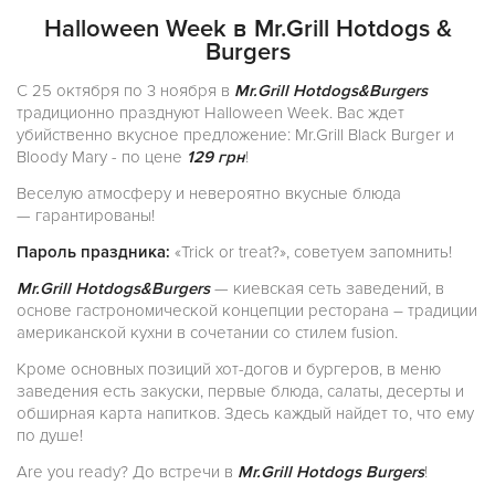
Halloween Week в Mr.Grill Hotdogs &
Burgers
С 25 октября по 3 ноября в
Mr.Grill Hotdogs&Burgers
традиционно празднуют Halloween Week. Вас ждет
убийственно вкусное предложение: Mr.Grill Black Burger и
Bloody Mary - по цене
129 грн
!
Веселую атмосферу и невероятно вкусные блюда
— гарантированы!
Пароль праздника:
«Trick or treat?», советуем запомнить!
Mr.Grill Hotdogs&Burgers
— киевская сеть заведений, в
основе гастрономической концепции ресторана – традиции
американской кухни в сочетании со стилем fusion.
Кроме основных позиций хот-догов и бургеров, в меню
заведения есть закуски, первые блюда, салаты, десерты и
обширная карта напитков. Здесь каждый найдет то, что ему
по душе!
Are you ready? До встречи в
Mr.Grill Hotdogs Burgers
!