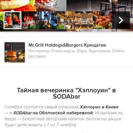
Mr.Grill Hotdogs&Burgers Крещатик
Рестораны, Стейк-хаусы, Бары, Бургерные, Online
доставка
Тайная вечеринка "Хэллоуин" в
SODAbar
1 ноября состоится самый страшный
Хэллоуин в Киеве
— в
SODAbar
на Оболонской набережной
! Испытания на
входе — секретный авторский напиток
бесплатно
(акция
будет действовать с 1 по 7 ноября)
.