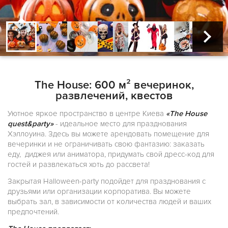
The House: 600 м² вечеринок,
развлечений, квестов
Уютное яркое пространство в центре Киева
«The House
quest&party»
- идеальное место для празднования
Хэллоуина. Здесь вы можете арендовать помещение для
вечеринки и не ограничивать свою фантазию: заказать
еду, диджея или аниматора, придумать свой дресс-код для
гостей и развлекаться хоть до рассвета!
Закрытая Halloween-party подойдет для празднования с
друзьями или организации корпоратива. Вы можете
выбрать зал, в зависимости от количества людей и ваших
предпочтений.