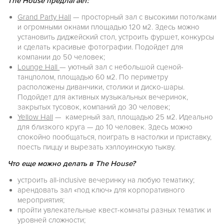
The House предлагает:
Grand Party Hall
— просторный зал с высокими потолками
и огромными окнами площадью 120 м2. Здесь можно
установить диджейский стол, устроить фуршет, конкурсы
и сделать красивые фотографии. Подойдет для
компании до 50 человек;
Lounge Hall
— уютный зал с небольшой сценой-
танцполом, площадью 60 м2. По периметру
расположены диванчики, столики и диско-шары.
Подойдет для активных музыкальных вечеринок,
закрытых тусовок, компаний до 30 человек;
Yellow Hall
— камерный зал, площадью 25 м2. Идеально
для близкого круга — до 10 человек. Здесь можно
спокойно пообщаться, поиграть в настолки и приставку,
поесть пиццу и вырезать хэллоуинскую тыкву.
Что еще можно делать в The House?
устроить all-inclusive вечеринку на любую тематику;
арендовать зал «под ключ» для корпоративного
мероприятия;
пройти увлекательные квест-комнаты разных тематик и
уровней сложности;