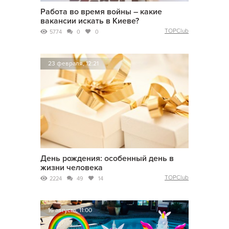
Работа во время войны – какие
вакансии искать в Киеве?
TOPClub
5774
0
0
23 февраля, 12:21
День рождения: особенный день в
жизни человека
TOPClub
2224
49
14
16 августа, 11:00