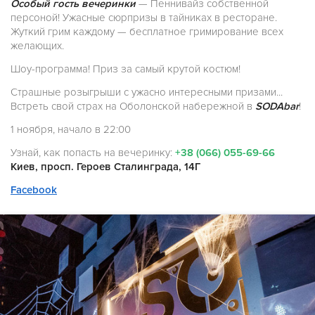
Особый гость вечеринки
— Пеннивайз собственной
персоной! Ужасные сюрпризы в тайниках в ресторане.
Жуткий грим каждому — бесплатное гримирование всех
желающих.
Шоу-программа! Приз за самый крутой костюм!
Страшные розыгрыши с ужасно интересными призами...
Встреть свой страх на Оболонской набережной в
SODAbar
!
1 ноября, начало в 22:00
Узнай, как попасть на вечеринку:
+38 (066) 055-69-66
Киев, просп. Героев Сталинграда, 14Г
Facebook