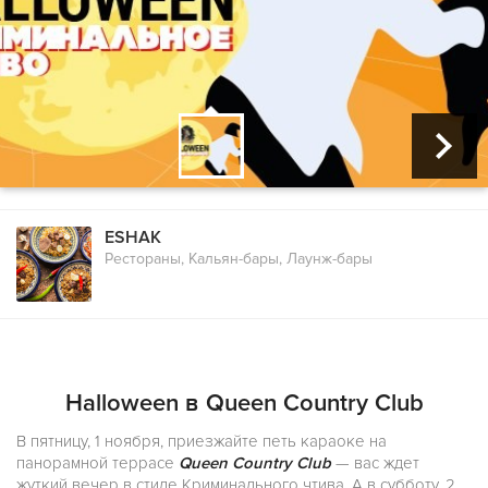
ESHAK
Рестораны, Кальян-бары, Лаунж-бары
Halloween в Queen Country Club
В пятницу, 1 ноября, приезжайте петь караоке на
панорамной террасе
Queen Country Club
— вас ждет
жуткий вечер в стиле Криминального чтива. А в субботу, 2