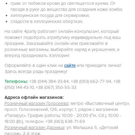
грим: от тюбиков крови до светящегося крема. От
гвоздя в руке до вещества для создания кожи зомби;
хэллоуинская посуда для сервировки;
сладости в хэллоуинских обертках.
На сайте 4party работает онлайн-консультант, который
поможет подобрать атрибутику индивидуально под ваш
праздник. Заказывайте онлайн или приезжайте в
розничные магазины, выбирайте наряд и украшения, и
вперед праздновать Хэллоуин!
Оформляйте в один клик на
сайте
или приходите лично!
Здесь всегда рады празднику!
Телефоны:
+38 (044) 384-33-84, +38 (093) 662-77-94, +38
(050) 144-43-10, +38 (067) 350-55-33
Адреса офлайн магазинов:
Розничный магазин Голосеево
: метро «Выставочный центр»,
просп. Голосеевский, 126, корпус 1, рядом с магазином
«Папирус». График работы: 10:00 - 20:00 (Пн.-Сб.), 10:00 -
18:00 (Вс), телефон: +38 (063) 638-71-69
Розничный магазин Дарница
: ул. Малышка 5, «Детский
пассаж», 2-й этаж.