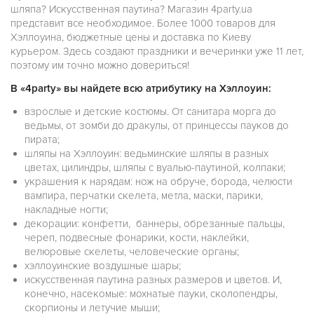
шляпа? Искусственная паутина? Магазин 4party.ua
представит все необходимое. Более 1000 товаров для
Хэллоуина, бюджетные цены и доставка по Киеву
курьером. Здесь создают праздники и вечеринки уже 11 лет,
поэтому им точно можно довериться!
В «4party» вы найдете всю атрибутику на Хэллоуин:
взрослые и детские костюмы. От санитара морга до
ведьмы, от зомби до дракулы, от принцессы пауков до
пирата;
шляпы на Хэллоуин: ведьминские шляпы в разных
цветах, цилиндры, шляпы с вуалью-паутиной, колпаки;
украшения к нарядам: нож на обруче, борода, челюсти
вампира, перчатки скелета, метла, маски, парики,
накладные ногти;
декорации: конфетти, баннеры, обрезанные пальцы,
череп, подвесные фонарики, кости, наклейки,
велюровые скелеты, человеческие органы;
хэллоуинские воздушные шары;
искусственная паутина разных размеров и цветов. И,
конечно, насекомые: мохнатые пауки, сколопендры,
скорпионы и летучие мыши;