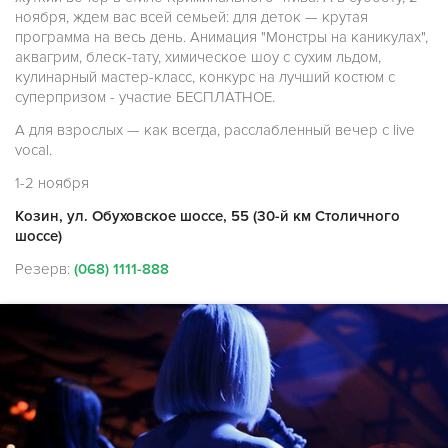
ноября, ждем вас всей семьей: для деток — крутая
программа на весь день. Анимация "Монстры на каникулах",
аквагрим, блеск-тату, химическое шоу с сухим льдом,
кулинарный мастер-класс, конкурс на лучший костюм с
суперпризом - участие БЕСПЛАТНОЕ.
А для взрослых — как всегда, расслабленный вечер с live
vocal.
1-2 ноября
Козин, ул. Обуховское шоссе, 55 (30-й км Столичного
шоссе)
Резерв:
(068) 1111-888