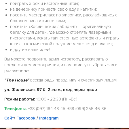
поиграть x-box и настольные игры;
на вечеринку принести свою еду и напитки;
посетить мастер-класс по живописи, расслабившись с
бокалом вина и кисточками;
посетить «Космический лабиринт» -- оригинальную
бегалку для детей, где можно стрелять лазерными
пистолетами, искать таинственные артефакты и играть
квача в космической полутьме меж звезд и планет;
и другие ваши идеи!
Вы можете позвонить администратору, рассказать о
предстоящем мероприятии, и вам помогут выбрать зал и
развлечения.
"The House"
всегда рады празднику и счастливым лицам!
ул. Жилянская, 97 б, 2 этаж, вход через двор
Режим работы:
10:00 - 22:30 (Пн.-Вс.)
Телефоны:
+38 (097) 184-48-45, +38 (099) 355-46-86
Сайт
/
Facebook
/
Instagram