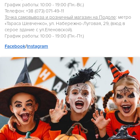
График работы: 10:00 - 19:00 (Пн.-Вс.)
Телефон: +38 (073) 071-49-11
Точка самовывоза и розничный магазин на Подоле
: метро
«Тараса Шевченко», ул. Набережно-Луговая, 29, (вход в
серое здание с ул.Еленовской).
График работы: 10:00 - 19:00 (Пн.-Пт.)
Facebook
/
Instagram