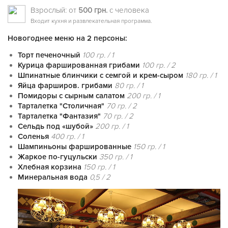
Взрослый: от
500 грн.
с человека
Входит кухня и развлекательная программа.
Новогоднее меню на 2 персоны:
Торт печеночный
100 гр. / 1
Курица фаршированная грибами
100 гр. / 2
Шпинатные блинчики с семгой и крем-сыром
180 гр. / 1
Яйца фарширов. грибами
80 гр. / 1
Помидоры с сырным салатом
200 гр. / 1
Тарталетка "Столичная"
70 гр. / 2
Тарталетка "Фантазия"
70 гр. / 2
Сельдь под «шубой»
200 гр. / 1
Соленья
400 гр. / 1
Шампиньоны фаршированные
150 гр. / 1
Жаркое по-гуцульски
350 гр. / 1
Хлебная корзина
150 гр. / 1
Минеральная вода
0,5 / 2