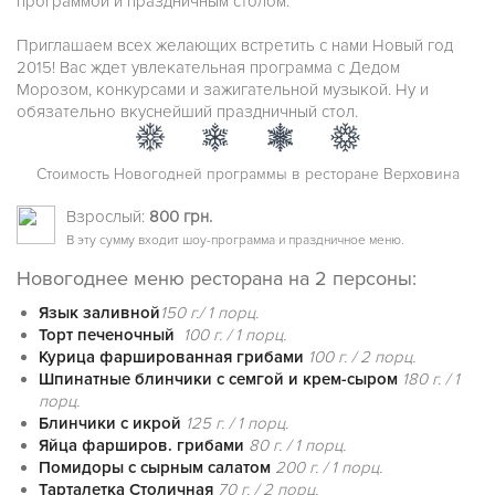
программой и праздничным столом.
Приглашаем всех желающих встретить с нами Новый год
2015! Вас ждет увлекательная программа с Дедом
Морозом, конкурсами и зажигательной музыкой. Ну и
обязательно вкуснейший праздничный стол.
Стоимость Новогодней программы в ресторане Верховина
Взрослый:
800 грн.
В эту сумму входит шоу-программа и праздничное меню.
Новогоднее меню ресторана на 2 персоны:
Язык заливной
150 г./ 1 порц.
Торт печеночный
100 г. / 1 порц.
Курица фаршированная грибами
100 г. / 2 порц.
Шпинатные блинчики с семгой и крем-сыром
180 г. / 1
порц.
Блинчики с икрой
125 г. / 1 порц.
Яйца фарширов. грибами
80 г. / 1 порц.
Помидоры с сырным салатом
200 г. / 1 порц.
Тарталетка Столичная
70 г. / 2 порц.