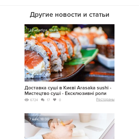
Другие новости и статьи
22 ноября, 13:49
Доставка суші в Києві Arasaka sushi -
Мистецтво суші - Ексклюзивні роли
Рестораны
6724
17
0
7 мая, 18:00