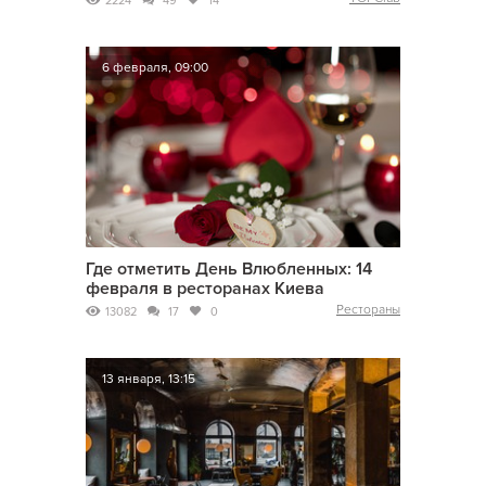
2224
49
14
6 февраля, 09:00
Где отметить День Влюбленных: 14
февраля в ресторанах Киева
Рестораны
13082
17
0
13 января, 13:15