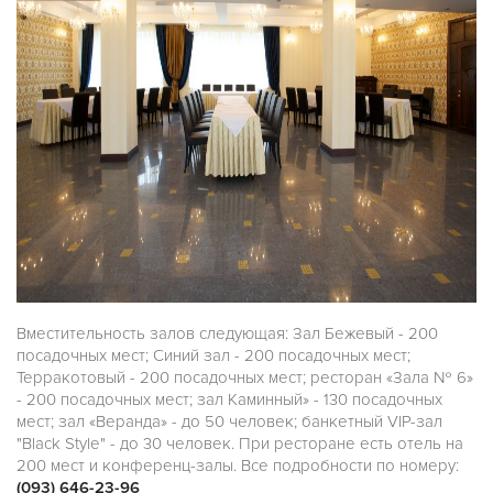
Вместительность залов следующая: Зал Бежевый - 200
посадочных мест; Синий зал - 200 посадочных мест;
Терракотовый - 200 посадочных мест; ресторан «Зала № 6»
- 200 посадочных мест; зал Каминный» - 130 посадочных
мест; зал «Веранда» - до 50 человек; банкетный VIP-зал
"Black Style" - до 30 человек. При ресторане есть отель на
200 мест и конференц-залы. Все подробности по номеру:
(093) 646-23-96