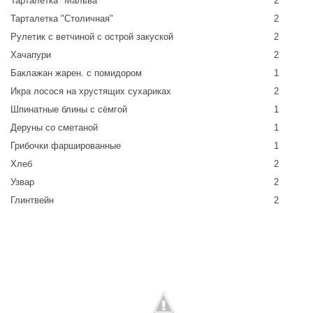
Тарталетка "Мальва"
2
Тарталетка "Столичная"
2
Рулетик с ветчиной с острой закуской
2
Хачапури
2
Баклажан жарен. с помидором
1
Икра лосося на хрустящих сухариках
2
Шпинатные блины с сёмгой
1
Деруны со сметаной
1
Грибочки фаршированные
1
Хлеб
2
Узвар
2
Глинтвейн
2