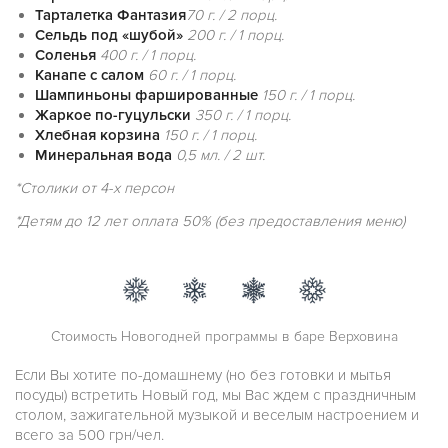
Тарталетка Фантазия
70 г. / 2 порц.
Сельдь под «шубой»
200 г. / 1 порц.
Соленья
400 г. / 1 порц.
Канапе с салом
60 г. / 1 порц.
Шампиньоны фаршированные
150 г. / 1 порц.
Жаркое по-гуцульски
350 г. / 1 порц.
Хлебная корзина
150 г. / 1 порц.
Минеральная вода
0,5 мл. / 2 шт.
*Столики от 4-х персон
*Детям до 12 лет оплата 50% (без предоставления меню)
Стоимость Новогодней программы в баре Верховина
Если Вы хотите по-домашнему (но без готовки и мытья
посуды) встретить Новый год, мы Вас ждем с праздничным
столом, зажигательной музыкой и веселым настроением и
всего за 500 грн/чел.