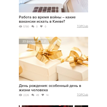
Работа во время войны – какие
вакансии искать в Киеве?
TOPClub
5780
0
0
23 февраля, 12:21
День рождения: особенный день в
жизни человека
TOPClub
2226
49
14