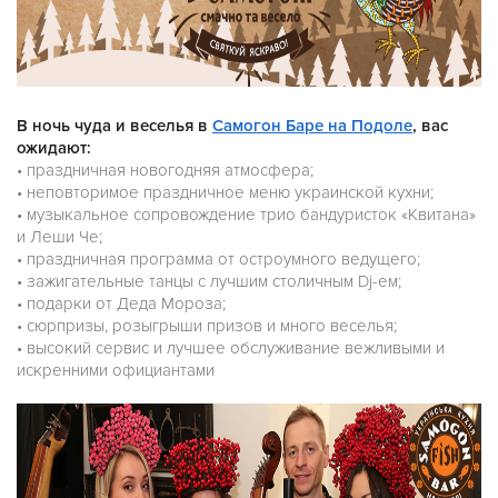
В ночь чуда и веселья в
Самогон Баре на Подоле
, вас
ожидают:
• праздничная новогодняя атмосфера;
• неповторимое праздничное меню украинской кухни;
• музыкальное сопровождение трио бандуристок «Квитана»
и Леши Че;
• праздничная программа от остроумного ведущего;
• зажигательные танцы с лучшим столичным Dj-ем;
• подарки от Деда Мороза;
• сюрпризы, розыгрыши призов и много веселья;
• высокий сервис и лучшее обслуживание вежливыми и
искренними официантами