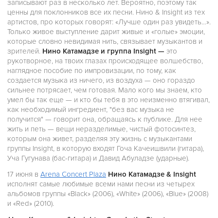
записывают раз в несколько лет. Вероятно, поэтому так
ценны для поклонников все их песни. Нино & Insight из тех
артистов, про которых говорят: «Лучше один раз увидеть…».
Только живое выступление дарит живые и «голые» эмоции,
которые словно невидимая нить, связывает музыкантов и
зрителей.
Нино Катамадзе и группа Insight —
это
рукотворное, на твоих глазах происходящее волшебство,
наглядное пособие по импровизации, по тому, как
создается музыка из ничего, из воздуха — оно гораздо
сильнее потрясает, чем готовая. Мало кого мы знаем, кто
умел бы так еще — и кто бы тебя в это неизменно втягивал,
как необходимый ингредиент, "без вас музыка не
получится" — говорит она, обращаясь к публике. Для нее
жить и петь — вещи неразделимые, чистый фотосинтез,
которым она живет, разделяя эту жизнь с музыкантами
группы Insight, в которую входят Гоча Качеишвили (гитара),
Уча Гугунава (бас-гитара) и Давид Абуладзе (ударные).
17 июня в
Arena Concert Plaza
Нино Катамадзе & Insight
исполнят самые любимые всеми нами песни из четырех
альбомов группы «Black» (2006), «White» (2006), «Blue» (2008)
и «Red» (2010).