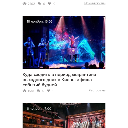
Ночная жизнь
2402
0
0
18 ноября, 16:05
Куда сходить в период «карантина
выходного дня» в Киеве: афиша
событий будней
Рестораны
1578
0
0
6 ноября, 17:00