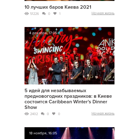
10 лучших баров Киева 2021
Ночная жизнь
51226
0
1
4 декабря, 17:05
5 идей для незабываемых
предновогодних праздников: в Киеве
состоится Caribbean Winter's Dinner
Show
Ночная жизнь
2402
0
0
18 ноября, 16:05