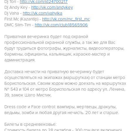
Dj Tori -
http://vk.com/id24700217
Dj Andy Key -
http://vk.com/andykey
Dj Vaha -
http://vk.com/vahylka
First Mс (Kazantip) -
http://vk.com/mc_first_mc
DMC Slim-Tim -
http://vk.com/club18565906
Приватная вечеринка будет под охраной
профессиональной охранной службы, а так же для Вас
будут трудиться фотографы, журналисты, видеооператоры,
бармены, официанты, кальянщик, караоке-мастер и
администрация.
Доставка нечисти на приватную вечеринку будет
осуществляться на экипажах (маршрутках) от станции метро
Бориспольская. Своим ходом можно доехать на маршрутках
№ 543 и 104 от метро Бориспольская по адресу ул. Ленина,
39, замок Шато Мистик.
Dress code и Face control: вампиры, мертвецы, дракулы,
ведьмы, зомби и любая другая нечисть. 20 лет и старше.
Билеты в средневековье:
Стоимость билета до 28 октября - 300 грн (все включено)