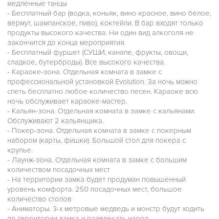
медленные танцы
- Бесплатный бар (водка, коньяк, вино красное, вино белое,
вермут, шампанское, пиво), коктейли. В бар входят только
продукты высокого качества. Ни один вид алкоголя не
закончится до конца мероприятия.
- Бесплатный фуршет (СУШИ, канапе, фрукты, овощи,
сладкое, бутерброды). Все высокого качества.
- Караоке-зона. Отдельная комната в замке с
профессиональной установкой Evolution. За ночь можно
спеть бесплатно любое количество песен. Караоке всю
ночь обслуживает караоке-мастер.
- Кальян-зона. Отдельная комната в замке с кальянами.
Обслуживают 2 кальянщика.
- Покер-зона. Отдельная комната в замке с покерным
набором (карты, фишки). Большой стол для покера с
крупье.
- Лаунж-зона. Отдельная комната в замке с большим
количеством посадочных мест
- На территории замка будет продуман повышенный
уровень комфорта. 250 посадочных мест, большое
количество столов
- Аниматоры. 3-х метровые медведь и монстр будут ходить
по территории замка и развлекать народ.