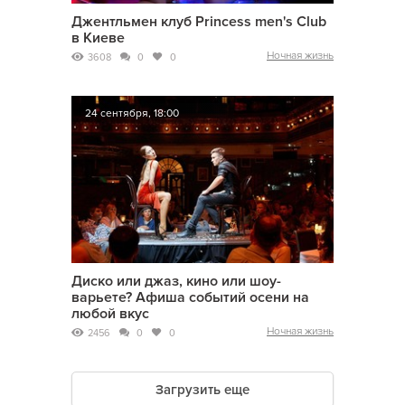
Джентльмен клуб Princess men's Club
в Киеве
Ночная жизнь
3608
0
0
24 сентября, 18:00
Диско или джаз, кино или шоу-
варьете? Афиша событий осени на
любой вкус
Ночная жизнь
2456
0
0
Загрузить еще