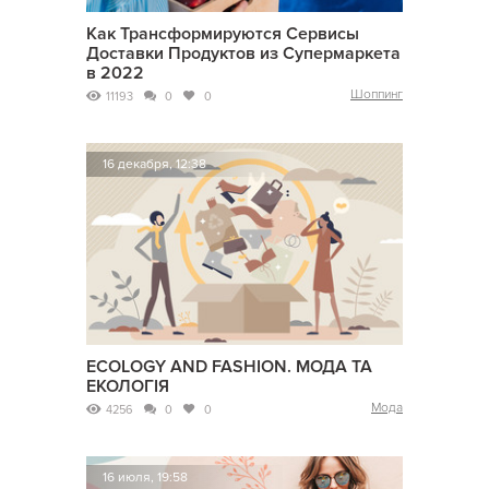
Как Трансформируются Сервисы
Доставки Продуктов из Супермаркета
в 2022
Шоппинг
11193
0
0
16 декабря, 12:38
ECOLOGY AND FASHION. МОДА ТА
ЕКОЛОГІЯ
Мода
4256
0
0
16 июля, 19:58