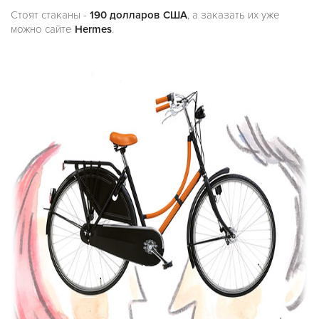
Стоят стаканы -
190 долларов США
, а заказать их уже
можно сайте
Hermes
.