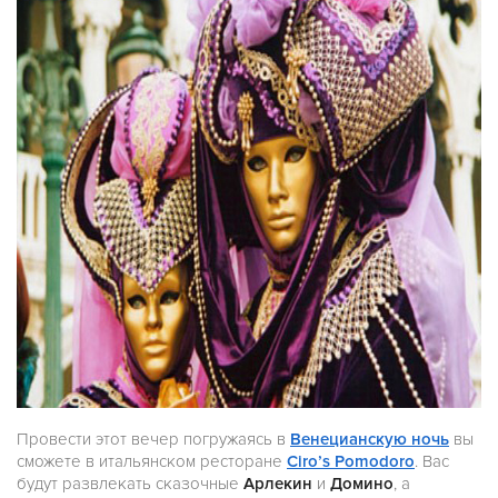
Провести этот вечер погружаясь в
Венецианскую ночь
вы
сможете в итальянском ресторане
Ciro’s Pomodoro
. Вас
будут развлекать сказочные
Арлекин
и
Домино
, а