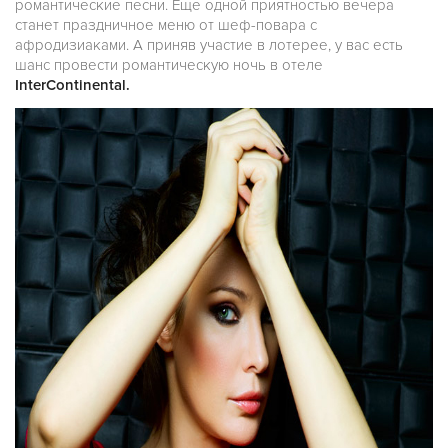
романтические песни. Еще одной приятностью вечера
станет праздничное меню от шеф-повара с
афродизиаками. А приняв участие в лотерее, у вас есть
шанс провести романтическую ночь в отеле
InterContinental.