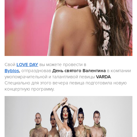
Свой
LOVE DAY
вы можете провести в
Byblos
,
отпраздновав
День святого Валентина
в компании
умопомрачительной и талантливой певицы
VARDA
.
Специально для этого вечера певица подготовила новую
концертную программу.