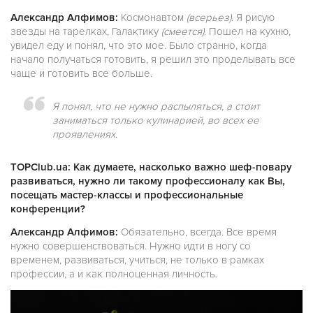
Александр Алфимов:
Космонавтом
(всерьез)
. Я рисую
звезды на тарелках, Галактику
(смеется)
. Пошел на кухню,
увидел еду и понял, что это мое. Было странно, когда
начало получаться готовить, я решил это проделывать все
чаще и готовить все больше.
Я понял, что не нужно распыляться, а стоит
заниматься только кулинарией, во всех ее
проявлениях.
TOPClub.ua: Как думаете, насколько важно шеф-повару
развиваться, нужно ли такому профессионалу как Вы,
посещать мастер-классы и профессиональные
конференции?
Александр Алфимов:
Обязательно, всегда. Все время
нужно совершенствоваться. Нужно идти в ногу со
временем, развиваться, учиться, не только в рамках
профессии, а и как полноценная личность.