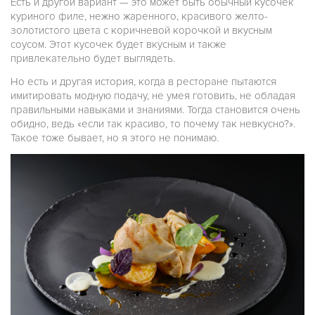
Есть и другой вариант — это может быть обычный кусочек
куриного филе, нежно жаренного, красивого желто-
золотистого цвета с коричневой корочкой и вкусным
соусом. Этот кусочек будет вкусным и также
привлекательно будет выглядеть.
Но есть и другая история, когда в ресторане пытаются
имитировать модную подачу, не умея готовить, не обладая
правильными навыками и знаниями. Тогда становится очень
обидно, ведь «если так красиво, то почему так невкусно?».
Такое тоже бывает, но я этого не понимаю.