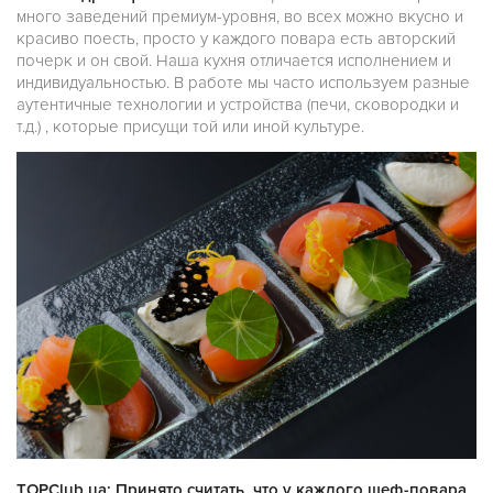
много заведений премиум-уровня, во всех можно вкусно и
красиво поесть, просто у каждого повара есть авторский
почерк и он свой. Наша кухня отличается исполнением и
индивидуальностью. В работе мы часто используем разные
аутентичные технологии и устройства (печи, сковородки и
т.д.) , которые присущи той или иной культуре.
TOPClub.ua: Принято считать, что у каждого шеф-повара