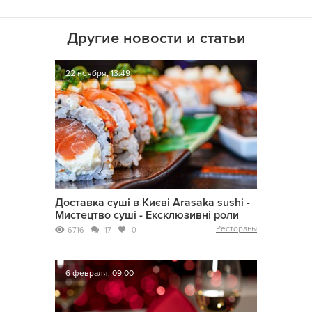
Другие новости и статьи
22 ноября, 13:49
Доставка суші в Києві Arasaka sushi -
Мистецтво суші - Ексклюзивні роли
Рестораны
6716
17
0
6 февраля, 09:00