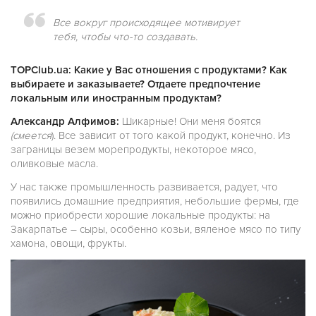
Все вокруг происходящее мотивирует
тебя, чтобы что-то создавать.
TOPClub.ua: Какие у Вас отношения с продуктами? Как
выбираете и заказываете? Отдаете предпочтение
локальным или иностранным продуктам?
Александр Алфимов:
Шикарные! Они меня боятся
(смеется
).
Все зависит от того какой продукт, конечно. Из
заграницы везем морепродукты, некоторое мясо,
оливковые масла.
У нас также промышленность развивается, радует, что
появились домашние предприятия, небольшие фермы, где
можно приобрести хорошие локальные продукты: на
Закарпатье – сыры, особенно козьи, вяленое мясо по типу
хамона, овощи, фрукты.