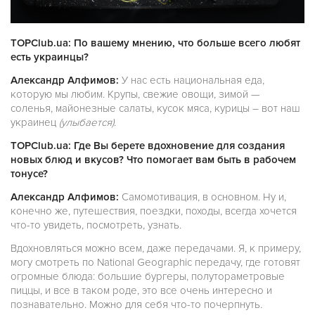
TOPClub.ua: По вашему мнению, что больше всего любят
есть украинцы?
Александр Алфимов:
У нас есть национальная еда,
которую мы любим. Крупы, свежие овощи, зимой —
соленья, майонезные салаты, кусок мяса, курицы – вот наш
украинец
(улыбается)
.
TOPClub.ua: Где Вы берете вдохновение для создания
новых блюд и вкусов? Что помогает вам быть в рабочем
тонусе?
Александр Алфимов:
Самомотивация, в основном. Ну и,
конечно же, путешествия, поездки, походы, всегда хочется
что-то увидеть, посмотреть, узнать.
Вдохновляться можно всем, даже передачами. Я, к примеру,
могу смотреть по National Geographic передачу, где готовят
огромные блюда: большие бургеры, полутораметровые
пиццы, и все в таком роде, это все очень интересно и
познавательно. Можно для себя что-то почерпнуть.