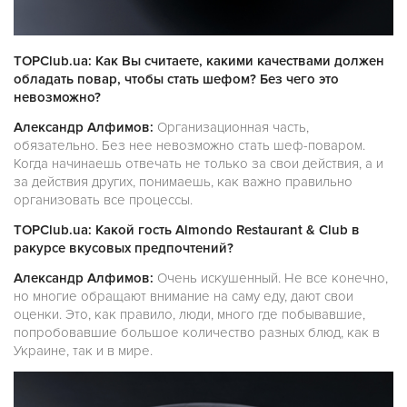
TOPClub.ua: Как Вы считаете, какими качествами должен
обладать повар, чтобы стать шефом? Без чего это
невозможно?
Александр Алфимов:
Организационная часть,
обязательно. Без нее невозможно стать шеф-поваром.
Когда начинаешь отвечать не только за свои действия, а и
за действия других, понимаешь, как важно правильно
организовать все процессы.
TOPClub.ua: Какой гость Almondo Restaurant & Club в
ракурсе вкусовых предпочтений?
Александр Алфимов:
Очень искушенный. Не все конечно,
но многие обращают внимание на саму еду, дают свои
оценки. Это, как правило, люди, много где побывавшие,
попробовавшие большое количество разных блюд, как в
Украине, так и в мире.