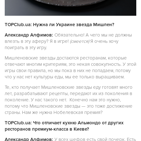
TOPClub.ua: Нужна ли Украине звезда Мишлен?
Александр Алфимов:
Обязательно! А чего мы не должны
влезть в эту аферу? Я в игре!
(смеется)
Я очень хочу
поиграть в эту игру.
Мишленовские звезды достаются ресторанам, которые
отвечают многим критериям, это некая совокупность. У этой
игры свои правила, но мы пока в них не попадаем, потому
что у нас нет культуры еды, мы ее только выращиваем.
Те, кто получает Мишленовские звезды еду готовят много
лет, разрабатывают рецепты, передают их из поколения в
поколение. У нас такого нет. Конечно нам это нужно,
потому что Мишленовские звезды — это тоже достижение
страны. Нам же нужна Нобелевская премия?
TOPClub.ua: Что отличает кухню Альмондо от других
ресторанов премиум-класса в Киеве?
Александр Алфимов:
У всех шефов есть свой почерк. Есть