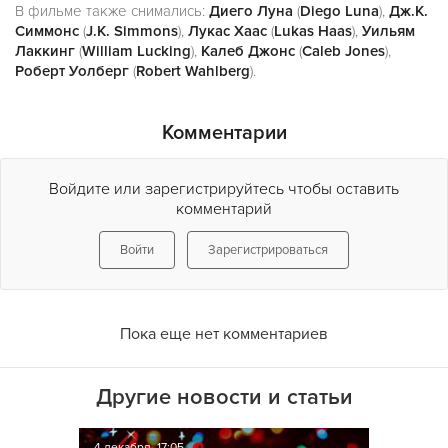
В фильме также снимались:
Диего Луна
(
Diego Luna
),
Дж.К.
Симмонс
(
J.K. Simmons
),
Лукас Хаас
(
Lukas Haas
),
Уильям
Лаккинг
(
William Lucking
),
Калеб Джонс
(
Caleb Jones
),
Роберт Уолберг
(
Robert Wahlberg
).
Комментарии
Войдите или зарегистрируйтесь чтобы оставить
комментарий
Войти
Зарегистрироваться
Пока еще нет комментариев
Другие новости и статьи
4 декабря, 17:05