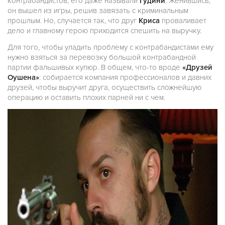
контрабандистов, его даже называли
Гудини
. Женившись,
он вышел из игры, решив завязать с криминальным
прошлым. Но, случается так, что друг
Криса
проваливает
дело и главному герою приходится спешить на выручку.
Для того, чтобы уладить проблему с контрабандистами ему
нужно взяться за перевозку большой контрабандной
партии фальшивых купюр. В общем, что-то вроде
«Друзей
Оушена»
: собирается компания профессионалов и давних
друзей, чтобы выручит друга, осуществить сложнейшую
операцию и оставить плохих парней ни с чем.