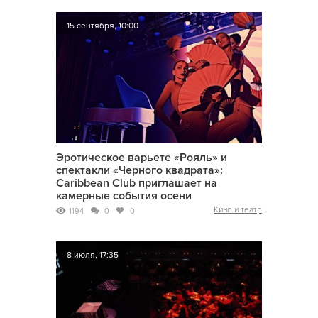
15 сентября, 10:00
Эротическое варьете «Рояль» и
спектакли «Черного квадрата»:
Caribbean Club приглашает на
камерные события осени
Кино и театр
1194
0
0
8 июля, 17:35