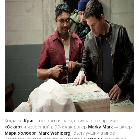
Когда-то
Крис
, которого играет, номинант на премию
«Оскар»
и известный в 90-х как рэпер
Marky Mark
— актер
Марк Уолберг
(
Mark Wahlberg
), был лучшим в мире