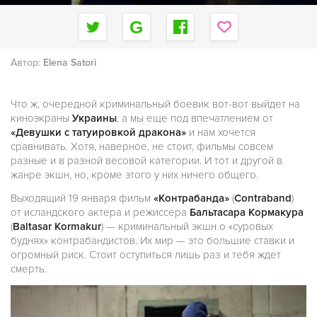
Автор:
Elena Satori
Что ж, очередной криминальный боевик вот-вот выйдет на
киноэкраны
Украины
, а мы еще под впечатлением от
«Девушки с татуировкой дракона»
и нам хочется
сравнивать. Хотя, наверное, не стоит, фильмы совсем
разные и в разной весовой категории. И тот и другой в
жанре экшн, но, кроме этого у них ничего общего.
Выходящий 19 января фильм
«Контрабанда»
(
Contraband
)
от исландского актера и режиссера
Бальтасара Кормакура
(
Baltasar Kormakur
) — криминальный экшн о «суровых
буднях» контрабандистов. Их мир — это большие ставки и
огромный риск. Cтоит оступиться лишь раз и тебя ждет
смерть.