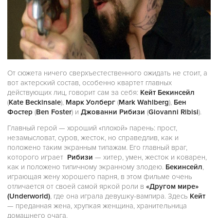
От сюжета ничего сверхъестественного ожидать не стоит, а
вот актерский состав, особенно квартет главных
действующих лиц, говорит сам за себя:
Кейт Бекинсейл
(
Kate Beckinsale
),
Марк Уолберг
(
Mark Wahlberg
),
Бен
Фостер
(
Ben Foster
) и
Джованни Рибизи
(
Giovanni Ribisi
).
Главный герой — хороший «плохой» парень: прост,
незамысловат, суров, жесток, но справедлив, как и
положено таким экранным типажам. Его главный враг,
которого играет
Рибизи
— хитер, умен, жесток и коварен,
как и положено типичному экранному злодею.
Бекинсейл
,
играющая жену хорошего парня, в этом фильме очень
отличается от своей самой яркой роли в
«Другом мире»
(Underworld)
, где она играла девушку-вампира. Здесь
Кейт
— преданная жена, хрупкая женщина, хранительница
домашнего очага.