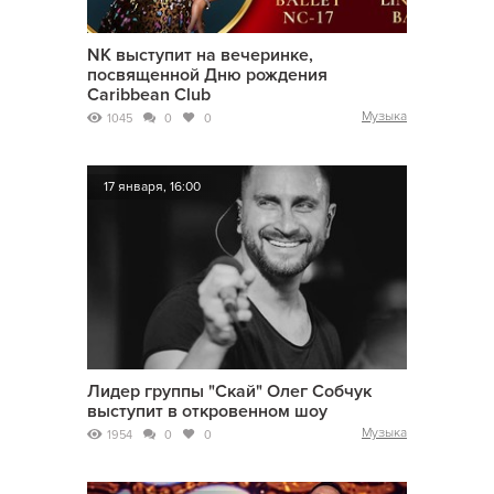
NK выступит на вечеринке,
посвященной Дню рождения
Caribbean Club
Музыка
1045
0
0
17 января, 16:00
Лидер группы "Скай" Олег Собчук
выступит в откровенном шоу
Музыка
1954
0
0