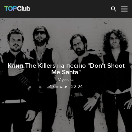
Зарегистрироваться
Клип The Killers на песню "Don't Shoot
Me Santa"
Музыка
4 января, 22:24