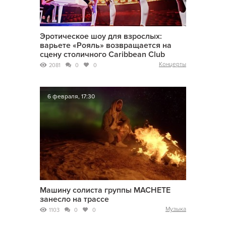
Эротическое шоу для взрослых:
варьете «Рояль» возвращается на
сцену столичного Caribbean Club
Концерты
2081
0
0
6 февраля, 17:30
Машину солиста группы MACHETE
занесло на трассе
Музыка
1103
0
0