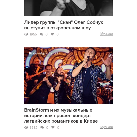
Лидер группы "Скай" Олег Собчук
выступит в откровенном шоу
Музыка
1955
0
0
16 декабря, 12:00
BrainStorm и их музыкальные
истории: как прошел концерт
латвийских романтиков в Киеве
Музыка
3982
0
0