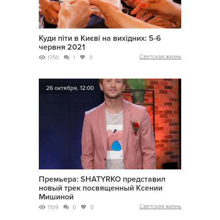
Куди піти в Києві на вихідних: 5-6
червня 2021
Светская жизнь
1750
1
0
26 октября, 12:00
Премьера: SHATYRKO представил
новый трек посвященный Ксении
Мишиной
Светская жизнь
1109
0
0