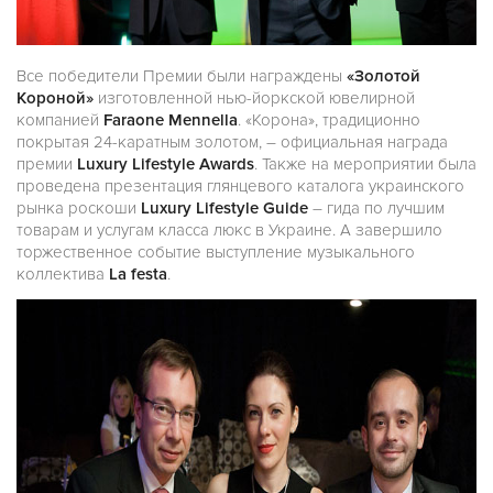
Все победители Премии были награждены
«Золотой
Короной»
изготовленной нью-йоркской ювелирной
компанией
Faraone Mennella
. «Корона», традиционно
покрытая 24-каратным золотом, – официальная награда
премии
Luxury Lifestyle Awards
. Также на мероприятии была
проведена презентация глянцевого каталога украинского
рынка роскоши
Luxury Lifestyle Guide
– гида по лучшим
товарам и услугам класса люкс в Украине. А завершило
торжественное событие выступление музыкального
коллектива
La festa
.