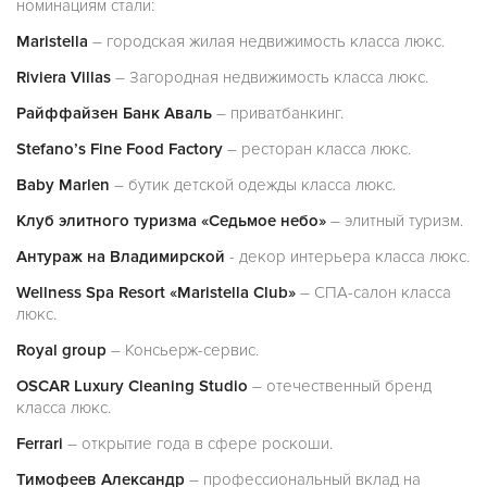
номинациям стали:
Maristella
– городская жилая недвижимость класса люкс.
Riviera Villas
– Загородная недвижимость класса люкс.
Райффайзен Банк Аваль
– приватбанкинг.
Stefano’s Fine Food Factory
– ресторан класса люкс.
Baby Marlen
– бутик детской одежды класса люкс.
Клуб элитного туризма «Седьмое небо»
– элитный туризм.
Антураж на Владимирской
- декор интерьера класса люкс.
Wellness Spa Resort «Maristella Club»
– СПА-салон класса
люкс.
Royal group
– Консьерж-сервис.
OSCAR Luxury Cleaning Studio
– отечественный бренд
класса люкс.
Ferrari
– открытие года в сфере роскоши.
Тимофеев Александр
– профессиональный вклад на