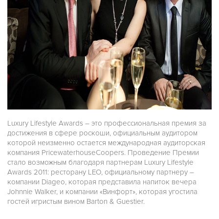
Luxury Lifestyle Awards – это профессиональная премия за
достижения в сфере роскоши, официальным аудитором
которой неизменно остается международная аудиторская
компания PricewaterhouseCoopers. Проведение Премии
стало возможным благодаря партнерам Luxury Lifestyle
Awards 2011: ресторану LEO, официальному партнеру –
компании Diageo, которая представила напиток вечера
Johnnie Walker, и компании «Винфорт», которая угостила
гостей игристым вином Barton & Guestier.