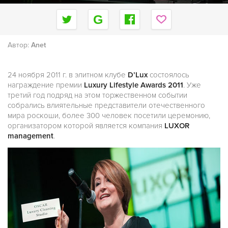
Автор:
Anet
24 ноября 2011 г. в элитном клубе
D’Lux
состоялось
награждение премии
Luxury Lifestyle Awards 2011
. Уже
третий год подряд на этом торжественном событии
собрались влиятельные представители отечественного
мира роскоши, более 300 человек посетили церемонию,
организатором которой является компания
LUXOR
management
.