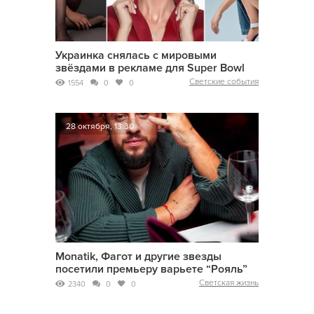
Украинка снялась с мировыми
звёздами в рекламе для Super Bowl
Светские события
1554
0
0
28 октября, 13:30
Monatik, Фагот и другие звезды
посетили премьеру варьете “Рояль”
Светская жизнь
2340
0
0