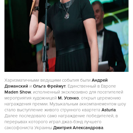
Харизматичными ведущими события были
Андрей
Доманский
и
Ольга Фреймут
. Единственный в Европе
Maden Show
, исполненный эксклюзивно для посетителей
мероприятия художницей
М. Усенко
, открыл церемонию
награждения премии. Музыкальным аккомпанементом шоу
стало выступление живого струнного квартета
Asturia
.
Далее последовало само награждение победителей, в
перерывах которого играл джаз-бэнд лучшего
саксофониста Украины
Дмитрия Александрова
.