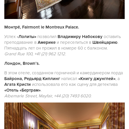
Монтрё, Fairmont le Montreux Palace.
Успех «
Лолиты»
позволил
Владимиру Набокову
оставить
преподавание в
Америке
и переселиться в
Швейцарию
.
Пятнадцать лет он прожил в номере 60 с балконом.
Grand Rue 100, +41 (21) 962 1212.
Лондон, Brown’s.
В этом отеле, созданном горничной и камердинером лорда
Байрона, Редьярд Киплинг
написал
«Книгу джунглей»
, а
Агата Кристи
использовала его как сцену для детектива
«Отель «Бертрам»
.
Albemarle Street, Mayfair, +44 (20) 7493 6020.