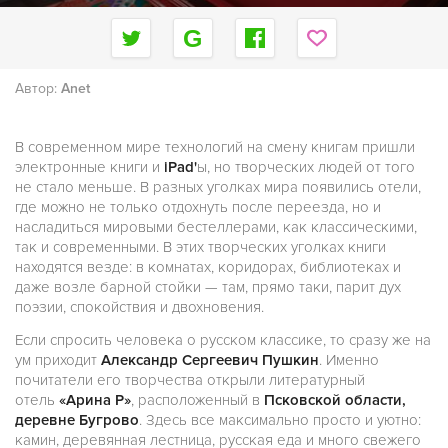
Автор:
Anet
В современном мире технологий на смену книгам пришли
электронные книги и
iPad'
ы, но творческих людей от того
не стало меньше. В разных уголках мира появились отели,
где можно не только отдохнуть после переезда, но и
насладиться мировыми бестеллерами, как классическими,
так и современными. В этих творческих уголках книги
находятся везде: в комнатах, коридорах, библиотеках и
даже возле барной стойки — там, прямо таки, парит дух
поэзии, спокойствия и двохновения.
Если спросить человека о русском классике, то сразу же на
ум приходит
Александр Сергеевич Пушкин
. Именно
почитатели его творчества открыли литературный
отель
«Арина Р»
, расположенный в
Псковской области,
деревне Буг
рово
. Здесь все максимально просто и уютно:
камин, деревянная лестница, русская еда и много свежего