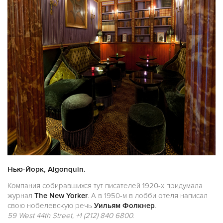
Нью-Йорк, Algonquin.
Компания собиравшихся тут писателей 1920-х придумала
журнал
The New Yorker
. А в 1950-м в лобби отеля написал
свою нобелевскую речь
Уильям Фолкнер
.
59 West 44th Street, +1 (212) 840 6800.