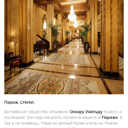
Париж, L’Hotel.
Английское общество объявило
Оскару Уайльду
бойкот, и
последние три года писатель провел в нищете в
Париже
. А
так и не скажешь, глядя на уютный бутик-отель на Левом