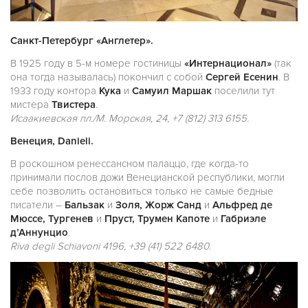
Санкт-Петербург «Англетер».
В 1925 году в 5-м номере гостиницы
«Интернационал»
(так
она тогда называлась) покончил с собой
Сергей Есенин
. В
1933 году контора
Кука
и
Самуил Маршак
поселили тут
мистера
Твистера
.
Исаакиевская пл./М. Морская, 24, +7 (812) 313 6155.
Венеция, Danieli.
В роскошном ренессансном палаццо, где когда-то
принимали послов дожи Венецианской республики, могли
себе позволить остановиться только не самые бедные
писатели –
Бальзак
и
Золя, Жорж Санд
и
Альфред де
Мюссе, Тургенев
и
Пруст, Трумен Капоте
и
Габриэле
д’Аннунцио
.
Riva degli Schiavoni 4196, +39 (41) 522 6480
.