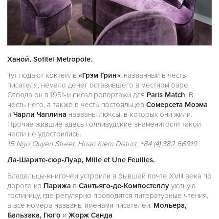
Ханой, Sofitel Metropole.
Тут подают коктейль
«Грэм Грин»
, названный в честь
писателя, немало денег оставившего в местном баре.
Отсюда он в 1951-м писал репортажи для
Paris Match
. В
честь него, а также в честь постояльцев
Сомерсета Моэма
и
Чарли Чаплина
названы люксы, в которых они жили.
Прочие жившие здесь голливудские знаменитости такой
чести не удостоились.
15 Ngo Quyen Street, Hoan Kiem District, +84 (4) 382 66919.
Ла-Шарите-сюр-Луар, Mille et Une Feuilles.
Владельцы-книгочеи устроили в бывшей почте XVIII века по
дороге из
Парижа
в
Сантьяго-де-Компостеллу
уютную
гостиницу, где регулярно проводятся литературные чтения,
а все номера названы именами писателей:
Мольера,
Бальзака, Гюго
и
Жорж Санда
.