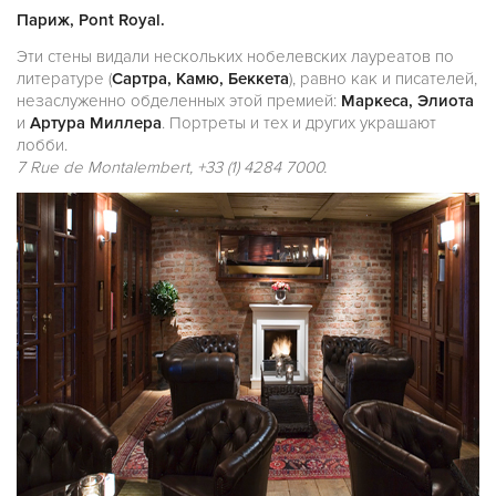
Париж, Pont Royal.
Эти стены видали нескольких нобелевских лауреатов по
литературе (
Сартра, Камю, Беккета
), равно как и писателей,
незаслуженно обделенных этой премией:
Маркеса, Элиота
и
Артура Миллера
. Портреты и тех и других украшают
лобби.
7 Rue de Montalembert, +33 (1) 4284 7000.