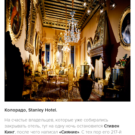
Колорадо, Stanley Hotel.
На счастье владельцев, которые уже собирались
закрывать отель, тут на одну ночь остановился
Стивен
Кинг
, после чего написал
«Сияние»
. С тех пор его 217-й