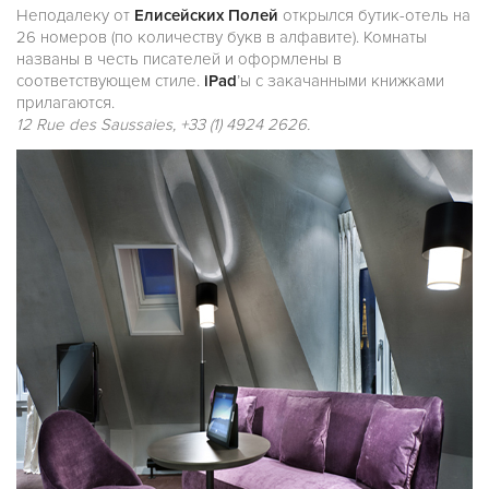
Неподалеку от
Елисейских Полей
открылся бутик-отель на
26 номеров (по количеству букв в алфавите). Комнаты
названы в честь писателей и оформлены в
соответствующем стиле.
iPad
’ы с закачанными книжками
прилагаются.
12 Rue des Saussaies, +33 (1) 4924 2626.