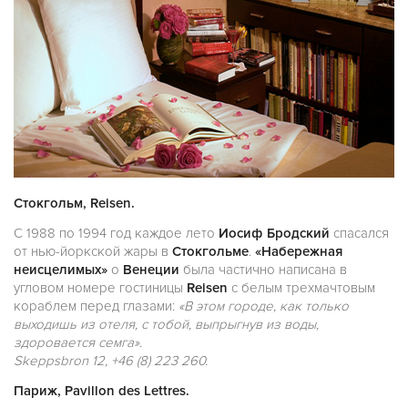
Стокгольм, Reisen.
С 1988 по 1994 год каждое лето
Иосиф Бродский
спасался
от нью-йоркской жары в
Стокгольме
.
«Набережная
неисцелимых»
о
Венеции
была частично написана в
угловом номере гостиницы
Reisen
с белым трехмачтовым
кораблем перед глазами:
«В этом городе, как только
выходишь из отеля, с тобой, выпрыгнув из воды,
здоровается семга»
.
Skeppsbron 12, +46 (8) 223 260.
Париж, Pavillon des Lettres.