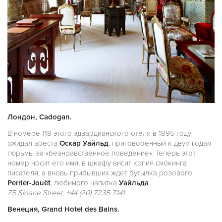
Лондон, Cadogan.
В номере 118 этого эдвардианского отеля в 1895 году
ожидал ареста
Оскар Уайльд
, приговоренный к двум годам
тюрьмы за «безнравственное поведение». Теперь этот
номер носит его имя, в шкафу висит копия смокинга
писателя, а вновь прибывших ждет бутылка розового
Perrier-Jouët
, любимого напитка
Уайльда
.
75 Sloane Street, +44 (20) 7235 7141.
Венеция, Grand Hotel des Bains.