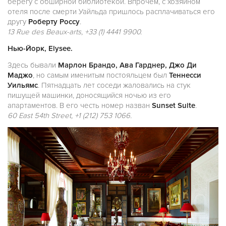
берегу с обширной библиотекой. Впрочем, с хозяином
отеля после смерти Уайльда пришлось расплачиваться его
другу
Роберту Россу
.
13 Rue des Beaux-arts, +33 (1) 4441 9900.
Нью-Йoрк, Elysee.
Здесь бывали
Марлон Брандо, Ава Гарднер, Джо Ди
Маджо
, но самым именитым постояльцем был
Теннесси
Уильямс
. Пятнадцать лет соседи жаловались на стук
пишущей машинки, доносящийся ночью из его
апартаментов. В его честь номер назван
Sunset Suite
.
60 East 54th Street, +1 (212) 753 1066.