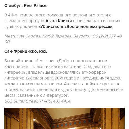
Стамбул, Pera Palace.
В 411-м номере этого роскошного восточного отеля с
элементами ар-нуво
Агата Кристи
написала один из своих
лучших романов
«Убийство в «Восточном экспрессе»
.
Meşrutiyet Caddesi No:52 Tepebaşı Beyoğlu, +90 (212) 377 40
00.
Сан-Франциско, Rex.
Бывший книжный магазин «Добро пожаловать всем
книгочеям!» – гласит вывеска на отеле. Создавая его
интерьеры, владельцы вдохновлялись атмосферой
литературных салонов 1920-х годов и находившимся здесь
когда-то книжным магазином. А если вы пойдете гулять по
городу, на ресепшене вам выдадут карту, где отмечены все
места, связанные с литературой.
562 Sutter Street, +1 (415) 433 4434.