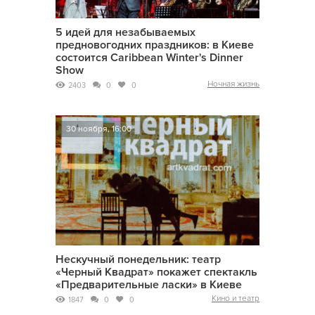
5 идей для незабываемых
предновогодних праздников: в Киеве
состоится Caribbean Winter's Dinner
Show
Ночная жизнь
2403
0
0
30 ноября, 16:00
Нескучный понедельник: театр
«Черный Квадрат» покажет спектакль
«Предварительные ласки» в Киеве
Кино и театр
1847
0
0