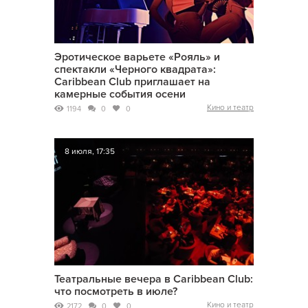
Эротическое варьете «Рояль» и
спектакли «Черного квадрата»:
Caribbean Club приглашает на
камерные события осени
Кино и театр
1194
0
0
8 июля, 17:35
Театральные вечера в Caribbean Club:
что посмотреть в июле?
Кино и театр
2172
0
0