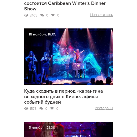
состоится Caribbean Winter's Dinner
Show
Ночная жизнь
2403
0
0
18 ноября, 16:05
Куда сходить в период «карантина
выходного дня» в Киеве: афиша
событий будней
Рестораны
1578
0
0
5 ноября, 21:00