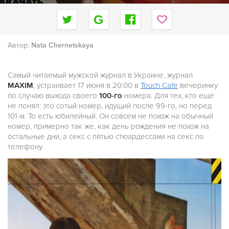
Автор:
Nata Chernetskaya
Самый читаемый мужской журнал в Украине, журнал
MAXIM
, устраивает 17 июня в 20:00 в
Touch Cafe
вечеринку
по случаю выхода своего
100-го
номера. Для тех, кто еще
не понял: это сотый номер, идущий после 99-го, но перед
101-м. То есть юбилейный. Он совсем не похож на обычный
номер, примерно так же, как день рождения не похож на
остальные дни, а секс с пятью стюардессами на секс по
телефону.