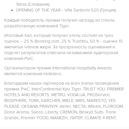
Tatras (Словакия);
OPENING OF THE YEAR - Villa Santorini 520 (Греция).
Каждый победитель премии получил награду из стекла,
разработанную компанией Tiger.
Итоговый бал, который получал отель состоял из трех
оценок – 25 % Booking.com, 25 % TrustYou, 50 % - оценка 15
именитых членов жюри. За прозрачность оценивания и
подсчет результатов отвечала независимая аудиторская
компания PwC.
Организатором премии International Hospitality Awards
является компания Hoteliero.
Благодарим наших партнеров на всех этапах проведения
премии: PwC, InterContinental Kyiv, Tiger, TRUST YOU, PREMIER
HOTELS AND RESORTS, METRO, VODA.UA, PROService,
BIOSPHERE, TORK, KARCHER, MIELE, MIRS, MARESTO, YES
PLEASE, OKSANA PRAVNYK atelier, NECTA, Wteam, FLOROOM,
Dolce Aroma, Saeco, Liberty, CREMON, Beskyd Suits, Trone
Grande, Premier FOOD, MANEZH, ЛИТЕР, CLIMATE 4 RENT.