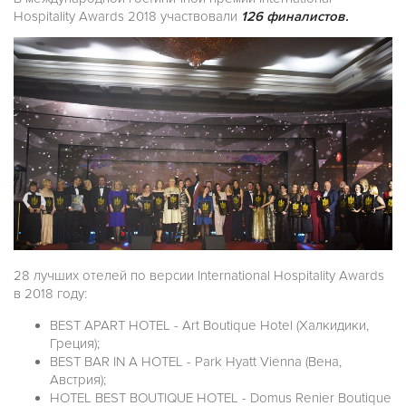
Hospitality Awards 2018 участвовали
126 финалистов.
28 лучших отелей по версии International Hospitality Awards
в 2018 году:
BEST APART HOTEL - Art Boutique Hotel (Халкидики,
Греция);
BEST BAR IN A HOTEL - Park Hyatt Vienna (Вена,
Австрия);
HOTEL BEST BOUTIQUE HOTEL - Domus Renier Boutique