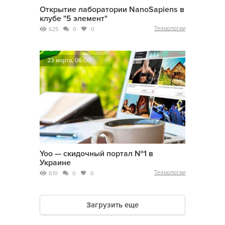
Открытие лаборатории NanoSapiens в
клубе "5 элемент"
Технологии
625
0
0
23 марта, 06:00
Yoo — скидочный портал №1 в
Украине
Технологии
610
0
0
Загрузить еще