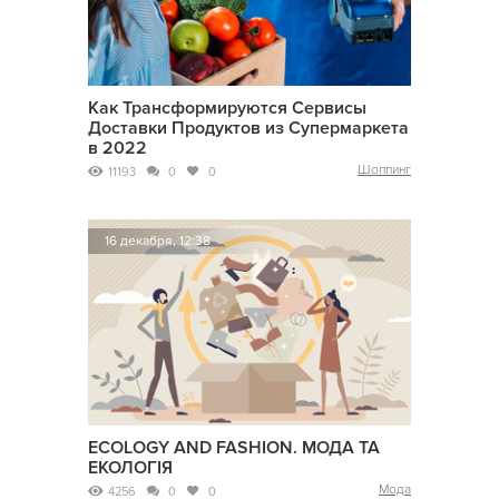
Как Трансформируются Сервисы
Доставки Продуктов из Супермаркета
в 2022
Шоппинг
11193
0
0
16 декабря, 12:38
ECOLOGY AND FASHION. МОДА ТА
ЕКОЛОГІЯ
Мода
4256
0
0