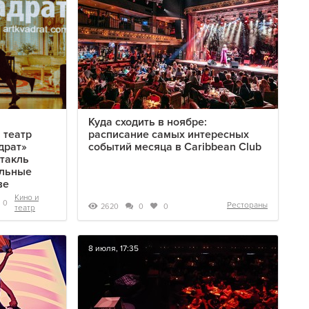
Куда сходить в ноябре:
 театр
расписание самых интересных
драт»
событий месяца в Caribbean Club
такль
ельные
ве
Кино и
0
Рестораны
2620
0
0
театр
8 июля, 17:35