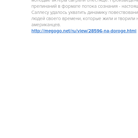
молодые актеры сыграли блестяще. Произведени
препинаний в формате потока сознания - настоящ
Саллесу удалось ухватить динамику повествован
людей своего времени, которые жили и творили н
американцев.
http://megogo.net/ru/view/28596-na-doroge.html