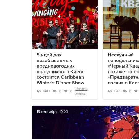
5 идей для
Нескучный
незабываемых
понедельник:
предновогодних
«Черный Ква
праздников: в Киеве
покажет спек
состоится Caribbean
«Предварит
Winter's Dinner Show
ласки» в Кие
Ночная
2403
1847
0
0
0
жизнь
15 сентября, 10:00