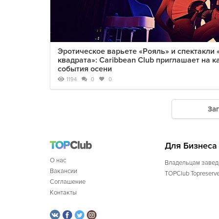
Эротическое варьете «Рояль» и спектакли 
квадрата»: Caribbean Club приглашает на 
события осени
1194
0
0
За
Для Бизнеса
О нас
Владельцам завед
Вакансии
TOPClub Topreserv
Соглашение
Контакты