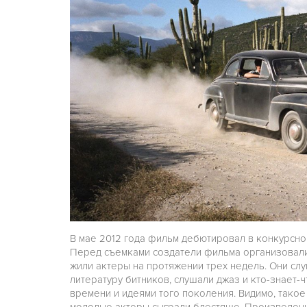
В мае 2012 года фильм дебютировал в конкурсн
Перед съемками создатели фильма организовали 
жили актеры на протяжении трех недель. Они сл
литературу битников, слушали джаз и кто-знает-
времени и идеями того поколения. Видимо, такое