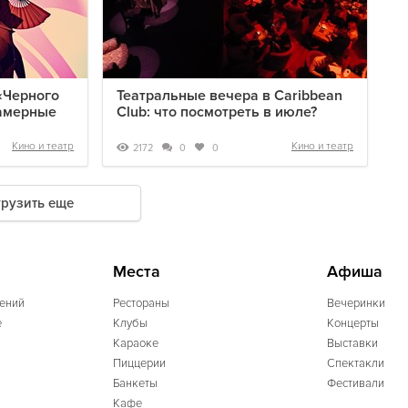
«Черного
Театральные вечера в Caribbean
камерные
Club: что посмотреть в июле?
Кино и театр
Кино и театр
2172
0
0
грузить еще
Места
Афиша
ений
Рестораны
Вечеринки
e
Клубы
Концерты
Караоке
Выставки
Пиццерии
Спектакли
Банкеты
Фестивали
Кафе