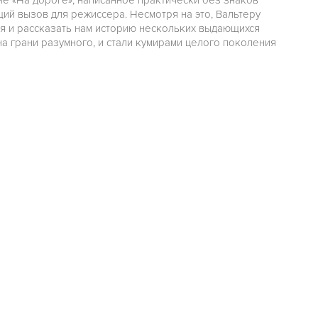
е «На дороге», написанное практически без знаков
ий вызов для режиссера. Несмотря на это, Вальтеру
ия и рассказать нам историю нескольких выдающихся
а грани разумного, и стали кумирами целого поколения