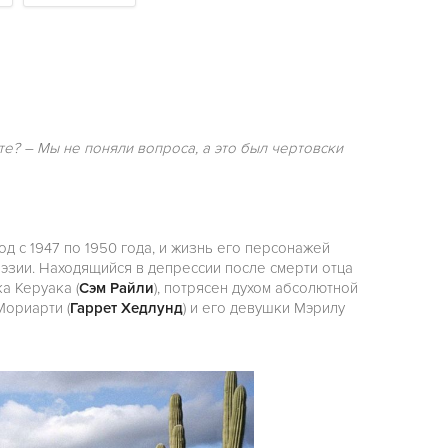
те? – Мы не поняли вопроса, а это был чертовски
д с 1947 по 1950 года, и жизнь его персонажей
оэзии. Находящийся в депрессии после смерти отца
а Керуака (
Сэм Райли
), потрясен духом абсолютной
Мориарти (
Гаррет Хедлунд
) и его девушки Мэрилу