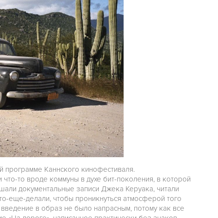
ой программе Каннского кинофестиваля.
что-то вроде коммуны в духе бит-поколения, в которой
ушали документальные записи Джека Керуака, читали
что-еще-делали, чтобы проникнуться атмосферой того
 введение в образ не было напрасным, потому как все