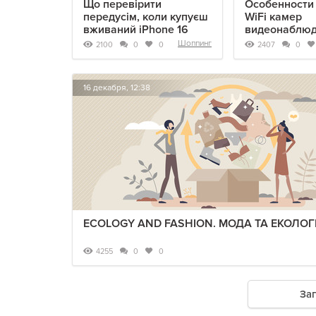
Що перевірити
Особенности
передусім, коли купуєш
WiFi камер
вживаний iPhone 16
видеонаблю
Шоппинг
2100
2407
0
0
0
16 декабря, 12:38
ECOLOGY AND FASHION. МОДА ТА ЕКОЛОГ
4255
0
0
За