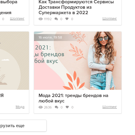
 выбора
Как Трансформируются Сервисы
Доставки Продуктов из
дения
Супермаркета в 2022
Шоппинг
Шоппинг
11192
0
0
0
16 июля, 19:58
ІЯ
Мода 2021: тренды брендов на
любой вкус
Мода
Шоппинг
2636
0
0
грузить еще