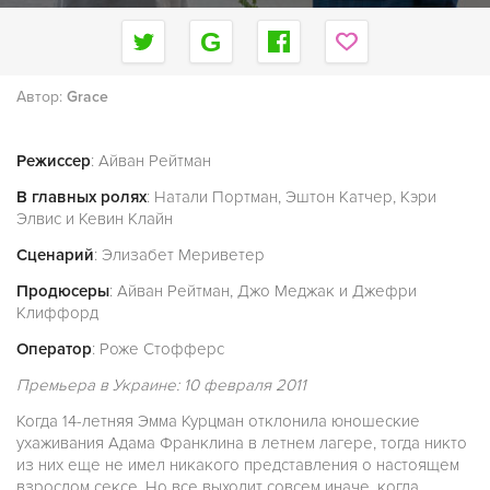
Автор:
Grace
Режиссер
: Айван Рейтман
В главных ролях
: Натали Портман, Эштон Катчер, Кэри
Элвис и Кевин Клайн
Сценарий
: Элизабет Мериветер
Продюсеры
: Айван Рейтман, Джо Меджак и Джефри
Клиффорд
Оператор
: Роже Стофферс
Премьера в Украине: 10 февраля 2011
Когда 14-летняя Эмма Курцман отклонила юношеские
ухаживания Адама Франклина в летнем лагере, тогда никто
из них еще не имел никакого представления о настоящем
взрослом сексе. Но все выходит совсем иначе, когда