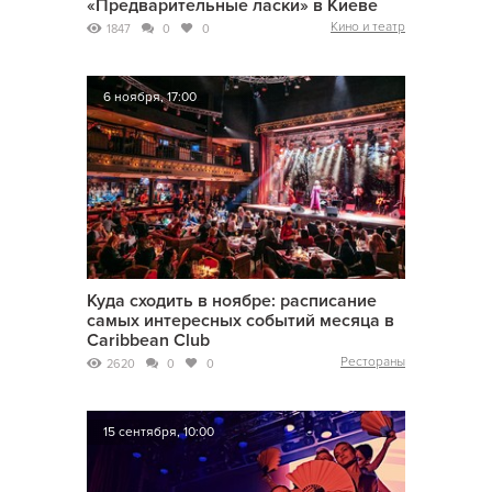
«Предварительные ласки» в Киеве
Кино и театр
1847
0
0
6 ноября, 17:00
Куда сходить в ноябре: расписание
самых интересных событий месяца в
Caribbean Club
Рестораны
2620
0
0
15 сентября, 10:00