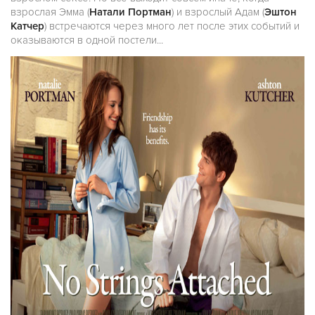
взрослая Эмма (
Натали Портман
) и взрослый Адам (
Эштон
Катчер
) встречаются через много лет после этих событий и
оказываются в одной постели...