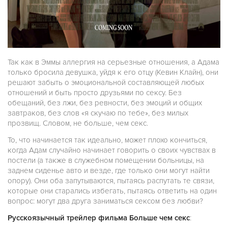
Так как в Эммы аллергия на серьезные отношения, а Адама
только бросила девушка, уйдя к его отцу (Кевин Клайн), они
решают забыть о эмоциональной составляющей любых
отношений и быть просто друзьями по сексу. Без
обещаний, без лжи, без ревности, без эмоций и общих
завтраков, без слов «я скучаю по тебе», без милых
прозвищ. Словом, не больше, чем секс.
То, что начинается так идеально, может плохо кончиться,
когда Адам случайно начинает говорить о своих чувствах в
постели (а также в служебном помещении больницы, на
заднем сиденье авто и везде, где только они могут найти
опору). Они оба запутываются, пытаясь распутать те связи,
которые они старались избегать, пытаясь ответить на один
вопрос: могут два друга заниматься сексом без любви?
Русскоязычный трейлер фильма Больше чем секс
: