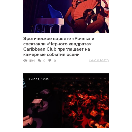
Эротическое варьете «Рояль» и
спектакли «Черного квадрата»:
Caribbean Club приглашает на
камерные события осени
Кино и театр
1194
0
0
8 июля, 17:35