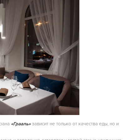
орана
«Грааль»
зависит не только от качества еды, но и