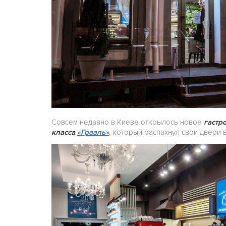
Совсем недавно в Киеве открылось новое
гастр
класса
«Грааль»
, который распахнул свои двери 