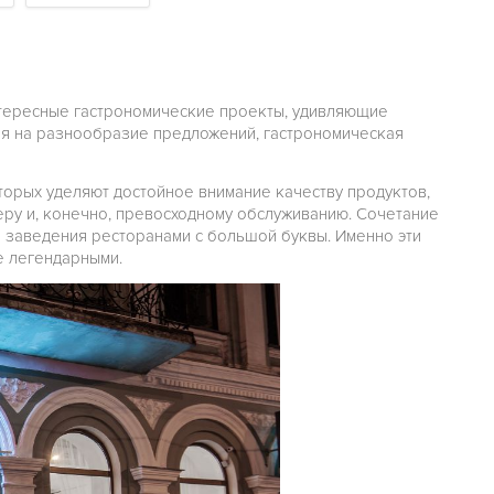
нтересные гастрономические проекты, удивляющие
ря на разнообразие предложений, гастрономическая
оторых уделяют достойное внимание качеству продуктов,
ру и, конечно, превосходному обслуживанию. Сочетание
е заведения ресторанами с большой буквы. Именно эти
е легендарными.