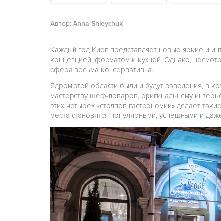
Автор:
Anna Shleychuk
Каждый год Киев представляет новые яркие и и
концепцией, форматом и кухней. Однако, несмот
сфера весьма консервативна.
Ядром этой области были и будут заведения, в к
мастерству шеф-поваров, оригинальному интерье
этих четырех «столпов гастрономии» делает таки
места становятся популярными, успешными и даж