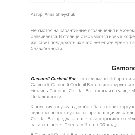
Автор:
Anna Shleychuk
Не смотря на карантинные ограничения и эконом
развивается. В столице открываются новые кофе
же, стоит поддержать их в это нелегкое время, д
беззаботности.
Gamondi
Gamondi Cocktail Bar
– это фирменный бар от ит
Gamondi. Gamondi Cocktail Bar позиционируется 
Украины.Gamondi Cocktail Bar открыли на улице
Незалежности.
К полному запуску в декабре бар готовит карту 
виде глянцевого журнала с презентациями каждо
Cocktail Bar предлагают шесть авторских коктей
заказать через Telegram-бот по QR-коду.
В Gamondi Cocktail Bar готовят запуск кухни и ме