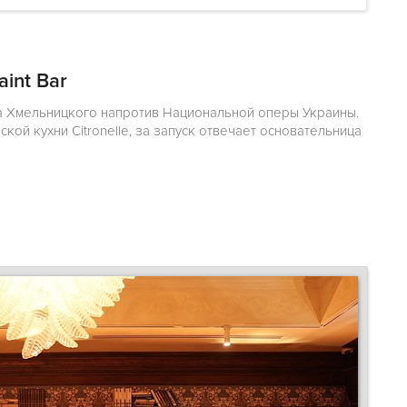
aint Bar
на Хмельницкого напротив Национальной оперы Украины.
ой кухни Citronelle, за запуск отвечает основательница