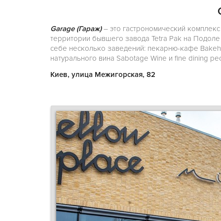
Garage (Гараж)
– это гастрономический комплекс
территории бывшего завода Tetra Pak на Подоле
себе несколько заведений: пекарню-кафе Bakehou
натурального вина Sabotage Wine и fine dining рес
Киев, улица Межигорская, 82