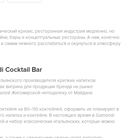
ический кризис, ресторанная индустрия медленно, но
йни, бары и концептуальные рестораны. А нам, конечно
а и самим немного расслабиться и окунуться в атмосферу
 Cocktail Bar
альянского производителя крепких напитков
как витрина для продукции бренда на рынке
 Малой Житомирской неподалеку от Майдана
коктейля на 80–110 коктейлей, оформить их планируют в
го напитка и коктейля. В настоящее время в Gamondi
лей и набор классических итальянских, которые можно
ню, а также к следующему сезону хотят запустить