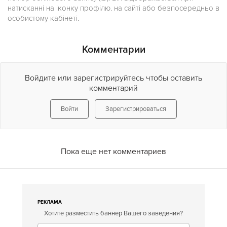
натисканні на іконку профілю. на сайті або безпосередньо в
особистому кабінеті.
Комментарии
Войдите или зарегистрируйтесь чтобы оставить
комментарий
Войти
Зарегистрироваться
Пока еще нет комментариев
РЕКЛАМА
Хотите разместить баннер Вашего заведения?