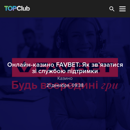
Зарегистрироваться
Онлайн-казино FAVBET: Як зв’язатися
зі службою підтримки
Казино
21 декабря, 09:38