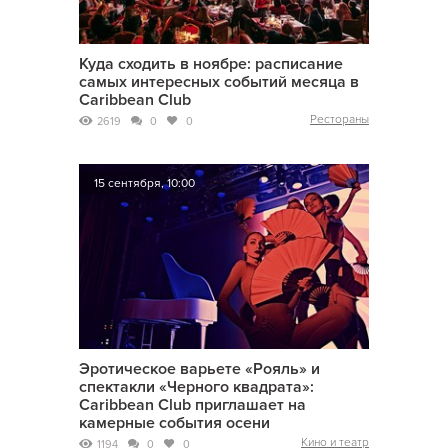
Куда сходить в ноябре: расписание
самых интересных событий месяца в
Caribbean Club
Рестораны
2619
0
0
15 сентября, 10:00
Эротическое варьете «Рояль» и
спектакли «Черного квадрата»:
Caribbean Club приглашает на
камерные события осени
Кино и театр
1194
0
0