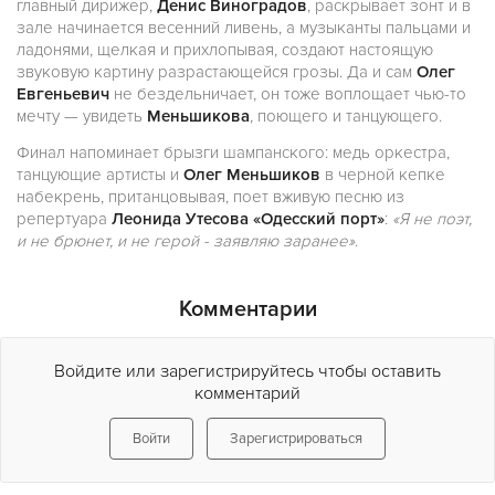
главный дирижер,
Денис Виноградов
, раскрывает зонт и в
зале начинается весенний ливень, а музыканты пальцами и
ладонями, щелкая и прихлопывая, создают настоящую
звуковую картину разрастающейся грозы. Да и сам
Олег
Евгеньевич
не бездельничает, он тоже воплощает чью-то
мечту — увидеть
Меньшикова
, поющего и танцующего.
Финал напоминает брызги шампанского: медь оркестра,
танцующие артисты и
Олег Меньшиков
в черной кепке
набекрень, пританцовывая, поет вживую песню из
репертуара
Леонида Утесова «Одесский порт»
:
«Я не поэт,
и не брюнет, и не герой - заявляю заранее»
.
Комментарии
Войдите или зарегистрируйтесь чтобы оставить
комментарий
Войти
Зарегистрироваться