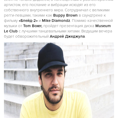
артистом, его послание и вибрации исходят из его
собственного внутреннего мира. Сотрудничал с великими
регги-певцами, такими как
Buppy Brown
в саундтреке к
фильму
«Блейд-2»
и
Mike Diamondz
. Помимо качественной
музыки от
Tom Boxer,
пройдет презентация диска
Museum
Le Club
с лучшими танцевальными хитами. Ведущим вечера
будет обворожительный
Андрей Джеджула
.