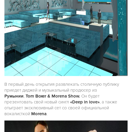
В первый день открытия развлекать столичную публику
приедет диджей и музыкальный продюсер из
Румынии
,
Tom Boxer & Morena Show.
Он будет
презентовать свой новый сингл
«Deep in love»
, а также
отыграет эксклюзивный сет со своей официальной
вокалисткой
Morena
.