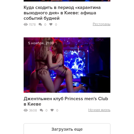
Куда сходить в период «карантина
выходного дня» в Киеве: афиша
событий будней
Рестораны
1578
0
0
5 ноября, 21:00
Джентльмен клуб Princess men's Club
в Киеве
Ночная жизнь
3608
0
0
Загрузить еще